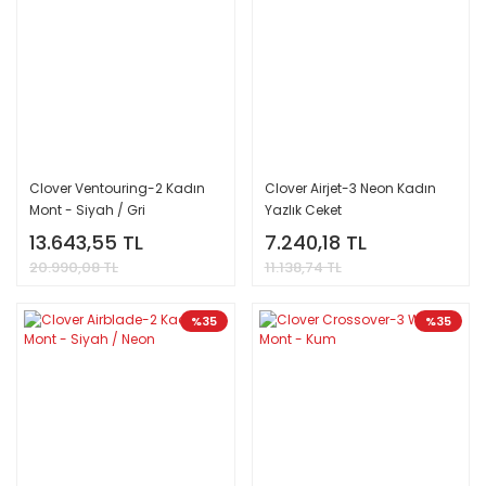
Clover Ventouring-2 Kadın
Clover Airjet-3 Neon Kadın
Mont - Siyah / Gri
Yazlık Ceket
13.643,55 TL
7.240,18 TL
20.990,08 TL
11.138,74 TL
%35
%35