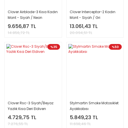
Clover Airblade-3 Kısa Kadın
Clover Interceptor-2 Kadın
Mont - Siyah / Neon
Mont - Siyah / Gri
9.656,87 TL
13.061,43 TL
14.856,72 TL
20.094,51 TL
%35
%50
Clover Rsc-3 Siyah/Beyaz
Stylmartin Smoke Motosiklet
Yazlık Kısa Deri Eldiven
Ayakkabısı
4.729,75 TL
5.849,23 TL
7.276,55 TL
11.698,46 TL