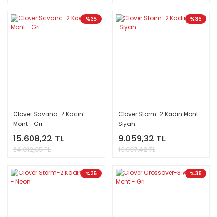
%35
%35
Clover Savana-2 Kadın
Clover Storm-2 Kadın Mont -
Mont - Gri
Siyah
15.608,22 TL
9.059,32 TL
24.012,65 TL
13.937,42 TL
%35
%35