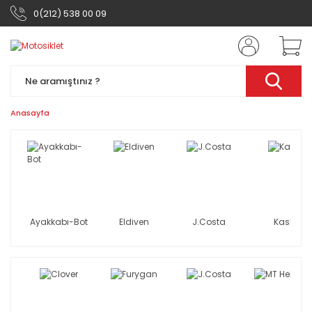
0(212) 538 00 09
Anasayfa
Ayakkabı-Bot
Eldiven
J.Costa
Kask