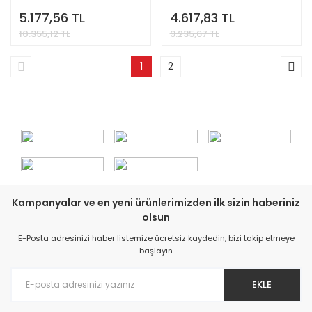
5.177,56 TL
4.617,83 TL
10.355,12 TL
9.235,67 TL
1
2
Kampanyalar ve en yeni ürünlerimizden ilk sizin haberiniz
olsun
E-Posta adresinizi haber listemize ücretsiz kaydedin, bizi takip etmeye
başlayın
EKLE