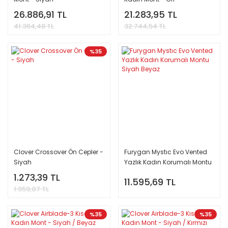
26.886,91 TL
21.283,95 TL
41.364,48 TL
32.744,54 TL
%35
Clover Crossover Ön Cepler -
Furygan Mystıc Evo Vented
Siyah
Yazlık Kadın Korumalı Montu
Siyah Beyaz
1.273,39 TL
11.595,69 TL
1.959,07 TL
%35
%35