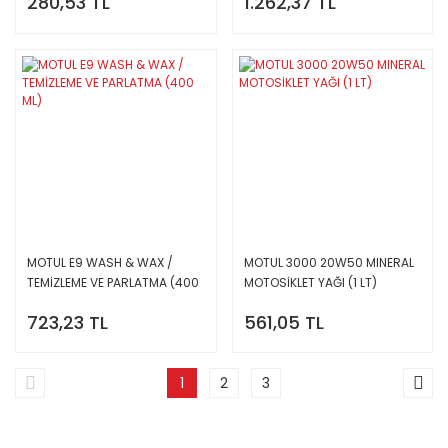
280,53 TL
1.262,37 TL
MOTUL E9 WASH & WAX /
MOTUL 3000 20W50 MINERAL
TEMİZLEME VE PARLATMA (400
MOTOSİKLET YAĞI (1 LT)
ML)
723,23 TL
561,05 TL
1
2
3