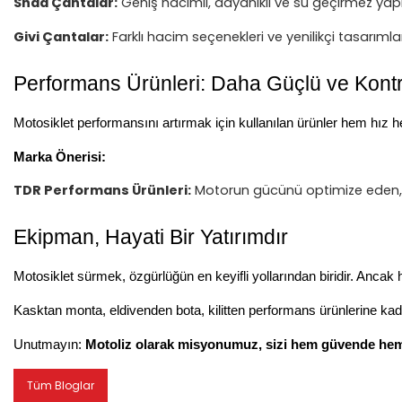
Shad Çantalar:
Geniş hacimli, dayanıklı ve su geçirmez yapıs
Givi Çantalar:
Farklı hacim seçenekleri ve yenilikçi tasarımla
Performans Ürünleri: Daha Güçlü ve Kontro
Motosiklet performansını artırmak için kullanılan ürünler hem hız h
Marka Önerisi:
TDR Performans Ürünleri:
Motorun gücünü optimize eden, p
Ekipman, Hayati Bir Yatırımdır
Motosiklet sürmek, özgürlüğün en keyifli yollarından biridir. Ancak 
Kasktan monta, eldivenden bota, kilitten performans ürünlerine ka
Unutmayın:
Motoliz olarak misyonumuz, sizi hem güvende hem
Tüm Bloglar