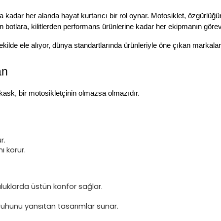
a kadar her alanda hayat kurtarıcı bir rol oynar. Motosiklet, özgürlüğ
 botlara, kilitlerden performans ürünlerine kadar her ekipmanın görevi
kilde ele alıyor, dünya standartlarında ürünleriyle öne çıkan markaları
an
kask, bir motosikletçinin olmazsa olmazıdır.
r.
ı korur.
uluklarda üstün konfor sağlar.
ş ruhunu yansıtan tasarımlar sunar.