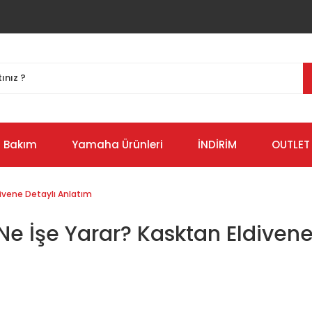
Bakım
Yamaha Ürünleri
İNDİRİM
OUTLET
divene Detaylı Anlatım
e İşe Yarar? Kasktan Eldivene