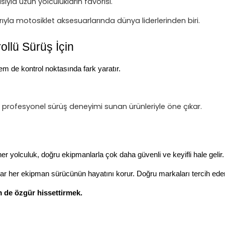
ıyla uzun yolculukların favorisi.
rıyla motosiklet aksesuarlarında dünya liderlerinden biri.
llü Sürüş İçin
em de kontrol noktasında fark yaratır.
rofesyonel sürüş deneyimi sunan ürünleriyle öne çıkar.
her yolculuk, doğru ekipmanlarla çok daha güvenli ve keyifli hale gelir.
dar her ekipman sürücünün hayatını korur. Doğru markaları tercih ede
 de özgür hissettirmek.