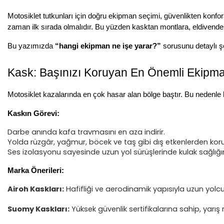
Motosiklet tutkunları için doğru ekipman seçimi, güvenlikten konfor
zaman ilk sırada olmalıdır. Bu yüzden kasktan montlara, eldivenden
Bu yazımızda
“hangi ekipman ne işe yarar?”
sorusunu detaylı şe
Kask: Başınızı Koruyan En Önemli Ekipm
Motosiklet kazalarında en çok hasar alan bölge baştır. Bu nedenle 
Kaskın Görevi:
Darbe anında kafa travmasını en aza indirir.
Yolda rüzgâr, yağmur, böcek ve taş gibi dış etkenlerden koru
Ses izolasyonu sayesinde uzun yol sürüşlerinde kulak sağlığın
Marka Önerileri:
Airoh Kaskları:
Hafifliği ve aerodinamik yapısıyla uzun yolc
Suomy Kaskları:
Yüksek güvenlik sertifikalarına sahip, yarı