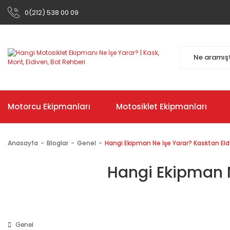
0(212) 538 00 09
Motorcu Ekipmanları
Motosiklet Ekipmanları
Anasayfa
Bloglar
Genel
Hangi Ekipman Ne İşe Yarar? Kasktan El
Hangi Ekipman N
Genel