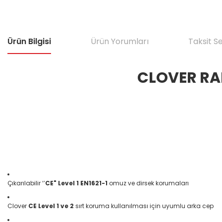
Ürün Bilgisi
Ürün Yorumları
Taksit S
CLOVER RAI
Çıkarılabilir ‘’
CE" Level 1 EN1621-1
omuz ve dirsek korumaları
Clover
CE Level 1 ve 2
sırt koruma kullanılması için uyumlu arka cep