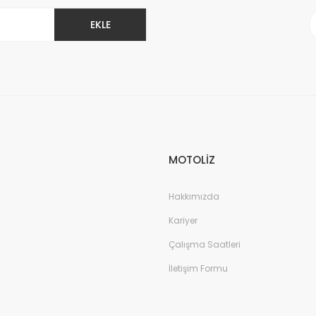
EKLE
Gönder
MOTOLİZ
Hakkımızda
Kariyer
Çalışma Saatleri
İletişim Formu