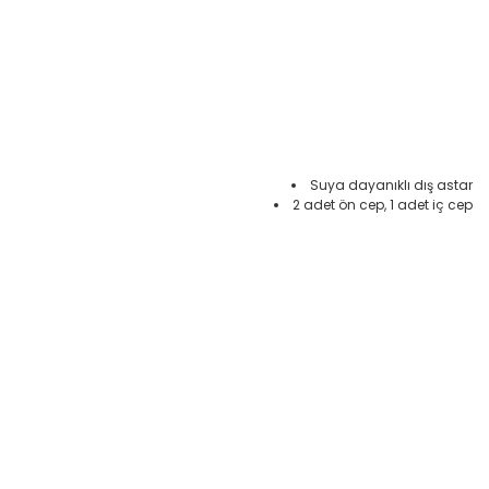
Suya dayanıklı dış astar
2 adet ön cep, 1 adet iç cep