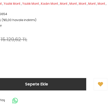
nt
,
Yazlık Mont
,
Yazlık Mont
,
Kadın Mont
,
Mont
,
Mont
,
Mont
,
Mont
,
Mont
,
5654
L (%5,00 havale indirimi)
!!
15.129,62 TL
Sepete Ekle
ylaş