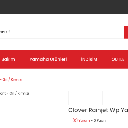
Bakım
Yamaha Ürünleri
İNDİRİM
OUTLET
 Gri / Kırmızı
Clover Rainjet Wp Yaz
(0) Yorum
- 0 Puan