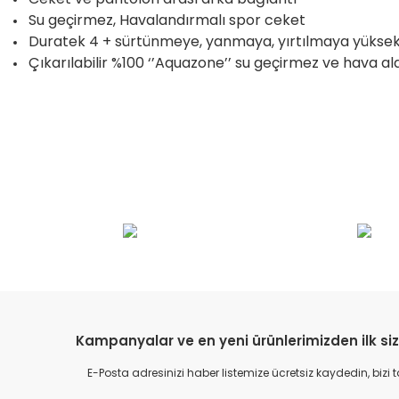
Su geçirmez, Havalandırmalı spor ceket
Duratek 4 + sürtünmeye, yanmaya, yırtılmaya yüksek
Çıkarılabilir %100 ‘’Aquazone’’ su geçirmez ve hava a
Bu ürünün fiyat bilgisi, resim, ürün açıklamalarında ve diğer konular
Görüş ve önerileriniz için teşekkür ederiz.
Ürün resmi kalitesiz, bozuk veya görüntülenemiyor.
Ürün açıklamasında eksik bilgiler bulunuyor.
Ürün bilgilerinde hatalar bulunuyor.
Kampanyalar ve en yeni ürünlerimizden ilk siz
Ürün fiyatı diğer sitelerden daha pahalı.
E-Posta adresinizi haber listemize ücretsiz kaydedin, bizi
Bu ürüne benzer farklı alternatifler olmalı.