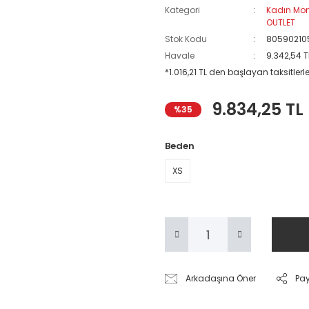
Kategori
Kadın Mo
OUTLET
Stok Kodu
80590210
Havale
9.342,54 T
*1.016,21 TL den başlayan taksitlerle
9.834,25 TL
%35
Beden
XS
Arkadaşına Öner
Pa