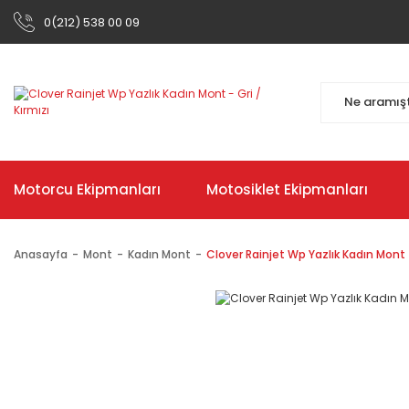
0(212) 538 00 09
Motorcu Ekipmanları
Motosiklet Ekipmanları
Anasayfa
Mont
Kadın Mont
Clover Rainjet Wp Yazlık Kadın Mont -