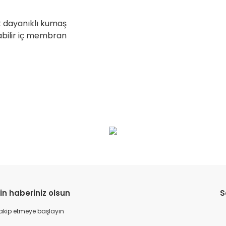
 dayanıklı kumaş
labilir iç membran
da yetersiz gördüğünüz noktaları öneri formunu kullanarak tarafımıza il
Bu ürüne ilk yorumu siz yapın!
Yorum Yaz
in haberiniz olsun
S
 takip etmeye başlayın