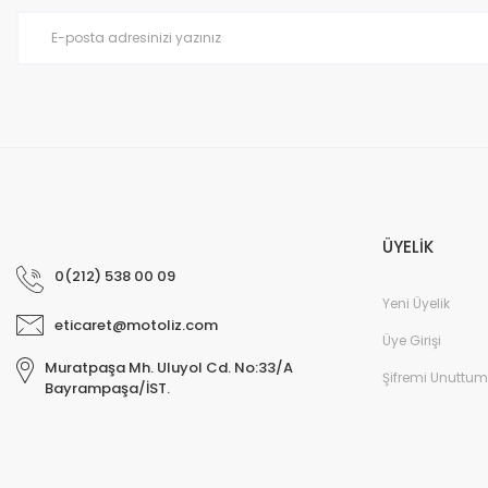
ÜYELİK
0(212) 538 00 09
Yeni Üyelik
eticaret@motoliz.com
Üye Girişi
Muratpaşa Mh. Uluyol Cd. No:33/A
Şifremi Unuttum
Bayrampaşa/İST.