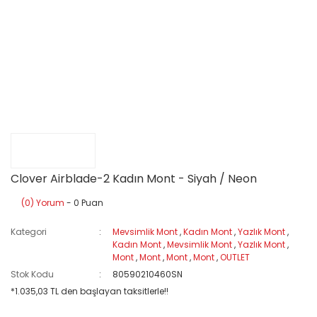
Clover Airblade-2 Kadın Mont - Siyah / Neon
(0) Yorum
- 0 Puan
Kategori
Mevsimlik Mont
,
Kadın Mont
,
Yazlık Mont
,
Kadın Mont
,
Mevsimlik Mont
,
Yazlık Mont
,
Mont
,
Mont
,
Mont
,
Mont
,
OUTLET
Stok Kodu
80590210460SN
*1.035,03 TL den başlayan taksitlerle!!