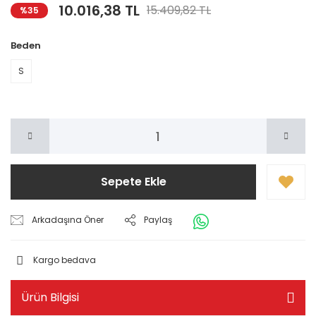
10.016,38 TL
15.409,82 TL
%35
Beden
S
Sepete Ekle
Arkadaşına Öner
Paylaş
Kargo bedava
Ürün Bilgisi