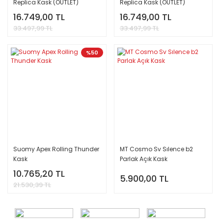
Replica Kask (OUTLET)
Replica Kask (OUTLET)
16.749,00 TL
16.749,00 TL
33.497,99 TL
33.497,99 TL
%50
Suomy Apex Rolling Thunder
MT Cosmo Sv Sılence b2
Kask
Parlak Açık Kask
10.765,20 TL
5.900,00 TL
21.530,39 TL