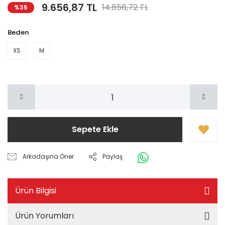
9.656,87 TL
14.856,72 TL
%35
Beden
XS
M
Sepete Ekle
Arkadaşına Öner
Paylaş
Ürün Bilgisi
Ürün Yorumları