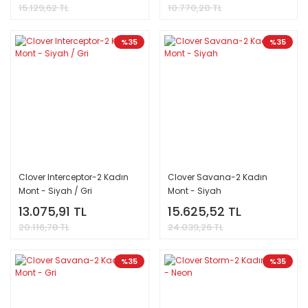
15.129,62 TL
10.770,20 TL
%35
%35
Clover Interceptor-2 Kadın
Clover Savana-2 Kadın
Mont - Siyah / Gri
Mont - Siyah
13.075,91 TL
15.625,52 TL
20.116,78 TL
24.039,26 TL
%35
%35