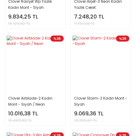
Clover Rainjet Wp Yazlık
Clover Airjet-3 Neon Kadın
Kadın Mont - Si̇yah
Yazlık Ceket
9.834,25 TL
7.248,20 TL
15.129,62 TL
11.151,08 TL
%35
%35
Clover Airblade-2 Kadın
Clover Storm-2 Kadın Mont -
Mont - Siyah / Neon
Siyah
10.016,38 TL
9.069,36 TL
15.409,82 TL
13.952,87 TL
%35
%35