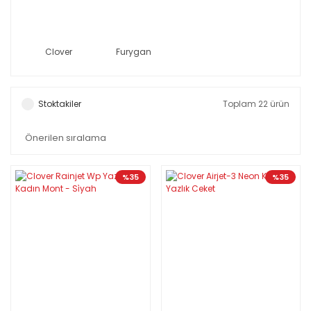
Clover
Furygan
Stoktakiler
Toplam 22 ürün
%35
%35