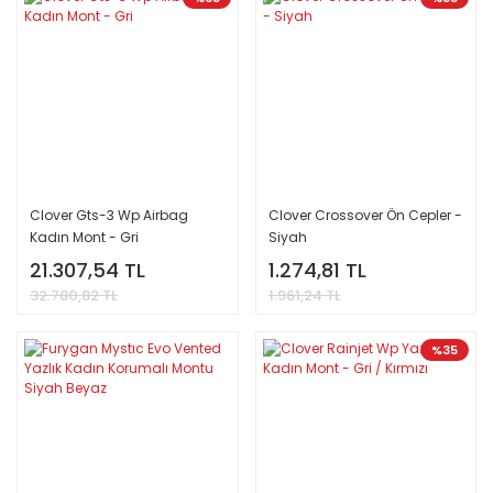
Clover Gts-3 Wp Airbag
Clover Crossover Ön Cepler -
Kadın Mont - Gri
Siyah
21.307,54 TL
1.274,81 TL
32.780,82 TL
1.961,24 TL
%35