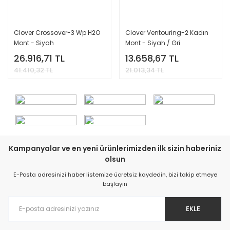
Clover Crossover-3 Wp H2O
Clover Ventouring-2 Kadın
Mont - Siyah
Mont - Siyah / Gri
26.916,71 TL
13.658,67 TL
41.410,32 TL
21.013,34 TL
Kampanyalar ve en yeni ürünlerimizden ilk sizin haberiniz
olsun
E-Posta adresinizi haber listemize ücretsiz kaydedin, bizi takip etmeye
başlayın
EKLE