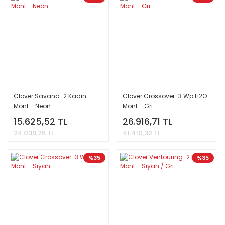
Clover Savana-2 Kadın
Clover Crossover-3 Wp H2O
Mont - Neon
Mont - Gri
15.625,52 TL
26.916,71 TL
24.039,26 TL
41.410,32 TL
%35
%35