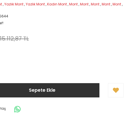
nt
,
Yazlık Mont
,
Yazlık Mont
,
Kadın Mont
,
Mont
,
Mont
,
Mont
,
Mont
,
Mont
,
5644
e!!
15.112,87 TL
Sepete Ekle
ylaş