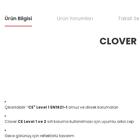
Ürün Bilgisi
Ürün Yorumları
Taksit S
CLOVER 
Çıkarılabilir ‘’
CE" Level 1 EN1621-1
omuz ve dirsek korumaları
Clover
CE Level 1 ve 2
sırt koruma kullanılması için uyumlu arka cep
Gece görünüş için reflektörlü tasarım