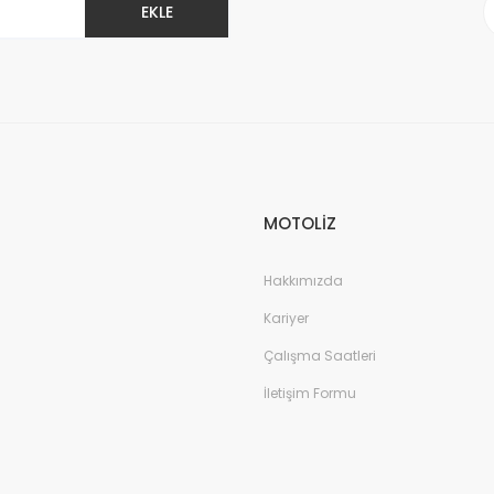
EKLE
Gönder
MOTOLİZ
Hakkımızda
Kariyer
Çalışma Saatleri
İletişim Formu