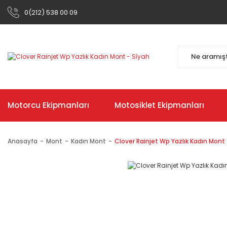
0(212) 538 00 09
Motorcu Ekipmanları
Motosiklet Ekipmanları
Anasayfa
Mont
Kadın Mont
Clover Rainjet Wp Yazlık Kadın Mont -