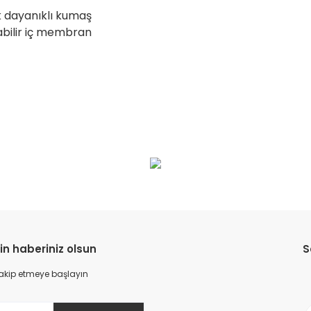
 dayanıklı kumaş
labilir iç membran
da yetersiz gördüğünüz noktaları öneri formunu kullanarak tarafımıza il
Bu ürüne ilk yorumu siz yapın!
Yorum Yaz
in haberiniz olsun
S
 takip etmeye başlayın