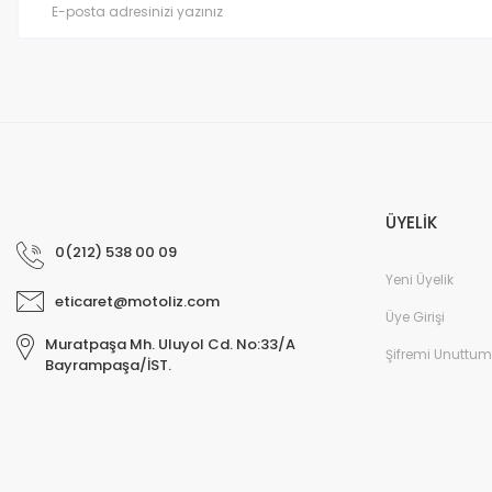
ÜYELİK
0(212) 538 00 09
Yeni Üyelik
eticaret@motoliz.com
Üye Girişi
Muratpaşa Mh. Uluyol Cd. No:33/A
Şifremi Unuttum
Bayrampaşa/İST.