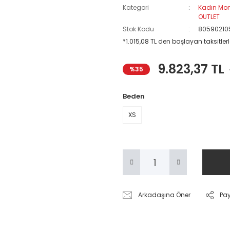
Kategori
Kadın Mo
OUTLET
Stok Kodu
80590210
*1.015,08 TL den başlayan taksitlerl
9.823,37 TL
%35
Beden
XS
Arkadaşına Öner
Pa