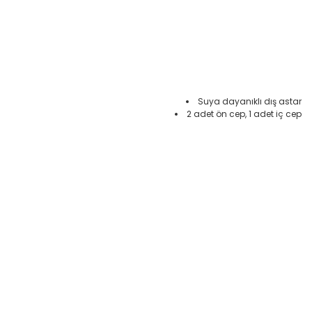
Suya dayanıklı dış astar
2 adet ön cep, 1 adet iç cep