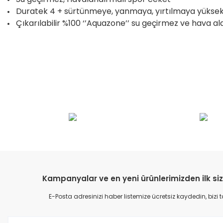
Duratek 4 + sürtünmeye, yanmaya, yırtılmaya yüksek
Çıkarılabilir %100 ‘’Aquazone’’ su geçirmez ve hava a
Bu ürünün fiyat bilgisi, resim, ürün açıklamalarında ve diğer konular
Görüş ve önerileriniz için teşekkür ederiz.
Ürün resmi kalitesiz, bozuk veya görüntülenemiyor.
Ürün açıklamasında eksik bilgiler bulunuyor.
Ürün bilgilerinde hatalar bulunuyor.
Kampanyalar ve en yeni ürünlerimizden ilk siz
Ürün fiyatı diğer sitelerden daha pahalı.
E-Posta adresinizi haber listemize ücretsiz kaydedin, bizi
Bu ürüne benzer farklı alternatifler olmalı.