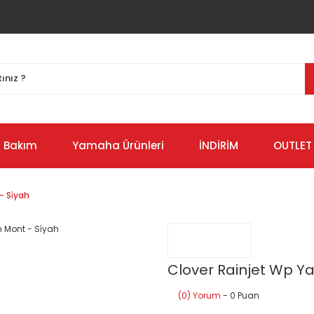
Bakım
Yamaha Ürünleri
İNDİRİM
OUTLET
 Si̇yah
Clover Rainjet Wp Yaz
(0) Yorum
- 0 Puan