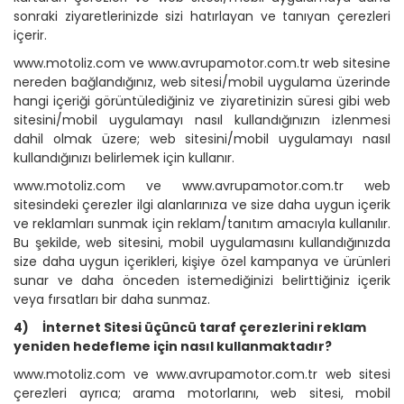
sonraki ziyaretlerinizde sizi hatırlayan ve tanıyan çerezleri
içerir.
www.motoliz.com ve www.avrupamotor.com.tr web sitesine
nereden bağlandığınız, web sitesi/mobil uygulama üzerinde
hangi içeriği görüntülediğiniz ve ziyaretinizin süresi gibi web
sitesini/mobil uygulamayı nasıl kullandığınızın izlenmesi
dahil olmak üzere; web sitesini/mobil uygulamayı nasıl
kullandığınızı belirlemek için kullanır.
www.motoliz.com ve www.avrupamotor.com.tr web
sitesindeki çerezler ilgi alanlarınıza ve size daha uygun içerik
ve reklamları sunmak için reklam/tanıtım amacıyla kullanılır.
Bu şekilde, web sitesini, mobil uygulamasını kullandığınızda
size daha uygun içerikleri, kişiye özel kampanya ve ürünleri
sunar ve daha önceden istemediğinizi belirttiğiniz içerik
veya fırsatları bir daha sunmaz.
4)
İnternet Sitesi üçüncü taraf çerezlerini reklam
yeniden hedefleme için nasıl kullanmaktadır?
www.motoliz.com ve www.avrupamotor.com.tr web sitesi
çerezleri ayrıca; arama motorlarını, web sitesi, mobil