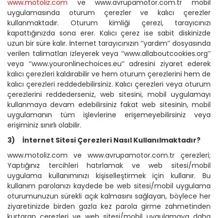
www.motoliz.com
ve www.avrupamotor.com.tr mobil
uygulamasında oturum çerezler ve kalıcı çerezler
kullanmaktadır. Oturum kimliği çerezi, tarayıcınızı
kapattığınızda sona erer. Kalıcı çerez ise sabit diskinizde
uzun bir süre kalır. İnternet tarayıcınızın ‘’yardım’’ dosyasında
verilen talimatları izleyerek veya ‘’www.allaboutcookies.org’’
veya ‘’www.youronlinechoices.eu’’ adresini ziyaret ederek
kalıcı çerezleri kaldırabilir ve hem oturum çerezlerini hem de
kalıcı çerezleri reddedebilirsiniz. Kalıcı çerezleri veya oturum
çerezlerini reddederseniz, web sitesini, mobil uygulamayı
kullanmaya devam edebilirsiniz fakat web sitesinin, mobil
uygulamanın tüm işlevlerine erişemeyebilirsiniz veya
erişiminiz sınırlı olabilir.
3)
İnternet Sitesi Çerezleri Nasıl Kullanılmaktadır?
www.motoliz.com ve www.avrupamotor.com.tr çerezleri;
Yaptığınız tercihleri hatırlamak ve web sitesi/mobil
uygulama kullanımınızı kişiselleştirmek için kullanır. Bu
kullanım parolanızı kaydede be web sitesi/mobil uygulama
oturumunuzun sürekli açık kalmasını sağlayan, böylece her
ziyaretinizde birden gazla kez parola girme zahmetinden
kurtaran çerezleri ve web sitesi/mobil uygulamaya daha