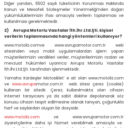
Diğer yandan, 6502 sayılı tüketicinin Korunması Hakkında
Kanun ve Mesafeli Sözleşmeler Yönetmeliği’nden doğan
yükümlülüklerimizin ifası amacıyla verilerin toplanması ve
kullanılması gerekmektedir.
2)
Avrupa Motorlu Vasıtalar İth.İhr.Ltd.Şti. kişisel
verilerin toplanmasında hangi yöntemleri kullanıyor?
www.motoliz.com
ve www.avrupamotor.com.tr web
sitesinden veya mobil uygulamalardan işlem yapan
müşterilerimizin verdikleri veriler, müşterilerimizin rızaları ve
mevzuat hükümleri uyarınca Avrupa Motorlu Vasıtalar
İth.İhr.Ltd.Şti. tarafından işlenmektedir.
Yamaha Kardeşler Motosiklet’ e ait olan www.motoliz.com
ve
www.avrupa
motor.com.tr
web sitesi çerez (cookie)
kullanan bir sitedir. Çerez; kullanılmakta olan cihazın
internet tarayıcısını ya da sabit diskine depolanarak söz
konusu cihazın tespit edilmesine olanak tanıyan, çoğunlukla
harf ve sayılardan oluşan bir dosyadır.
www.motoliz.com
ve www.avrupamotor.com.tr
ziyaretçilerine daha iyi hizmet verebilmek amacıyla ve