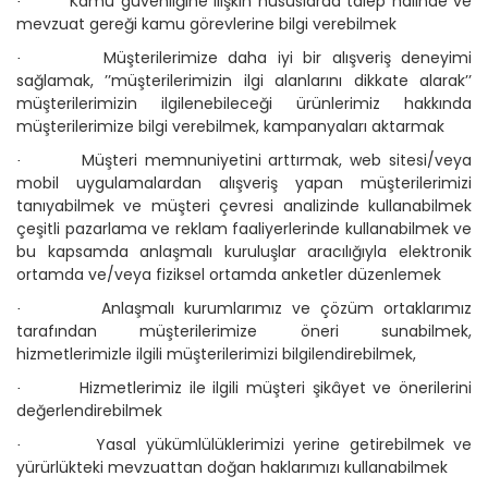
Kamu güvenliğine ilişkin hususlarda talep halinde ve
·
mevzuat gereği kamu görevlerine bilgi verebilmek
Müşterilerimize daha iyi bir alışveriş deneyimi
·
sağlamak, ’’müşterilerimizin ilgi alanlarını dikkate alarak’’
müşterilerimizin ilgilenebileceği ürünlerimiz hakkında
müşterilerimize bilgi verebilmek, kampanyaları aktarmak
Müşteri memnuniyetini arttırmak, web sitesi/veya
·
mobil uygulamalardan alışveriş yapan müşterilerimizi
tanıyabilmek ve müşteri çevresi analizinde kullanabilmek
çeşitli pazarlama ve reklam faaliyerlerinde kullanabilmek ve
bu kapsamda anlaşmalı kuruluşlar aracılığıyla elektronik
ortamda ve/veya fiziksel ortamda anketler düzenlemek
Anlaşmalı kurumlarımız ve çözüm ortaklarımız
·
tarafından müşterilerimize öneri sunabilmek,
hizmetlerimizle ilgili müşterilerimizi bilgilendirebilmek,
Hizmetlerimiz ile ilgili müşteri şikâyet ve önerilerini
·
değerlendirebilmek
Yasal yükümlülüklerimizi yerine getirebilmek ve
·
yürürlükteki mevzuattan doğan haklarımızı kullanabilmek