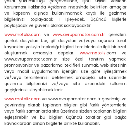
yasal yükümlülüğü çerçevesinde, işbu Kişisel Verilerin
Korunması Hakkında Açıklama metninde belirtilen amaçlar
ve kapsam dışında kullanılmamak kaydı ile gezinme
bilgilerinizi toplayacak i işleyecek, üçüncü kişilerle
paylaşacak ve güvenli olarak saklayacaktır.
www.motoliz.com
ve
www.avrupamotor.com.tr
çerezleri;
günlük dosyaları boş gif dosyaları ve/veya üçüncü taraf
kaynakları yoluyla topladığı bilgileri tercihlerinizle ilgili bir özet
oluşturmak amacıyla depolar.
www.motoliz
.com ve
www.avrupamotor.com.tr size özel tanıtım yapmak,
promosyonlar ve pazarlama teklifleri sunmak, web sitesinin
veya mobil uygulamanın içeriğini size göre iyileştirmek
ve/veya tercihlerinizi belirlemek amacıyla; site üzerinde
gezinme bilgilerinizi ve/veya site üzerindeki kullanım
geçişlerinizi izleyebilmektedir.
www.motoliz.com
ve www.avrupamotor.com.tr çevrimiçi ve
çevrimdışı olarak toplanan bilgileri gibi farklı yöntemlerle
veya farklı zamanlarda site üzerinde sizden toplanan bilgileri
eşleştirebilir ve bu bilgileri üçüncü taraflar gibi başka
kaynaklardan alınan bilgilerle birlikte kullanabilir.