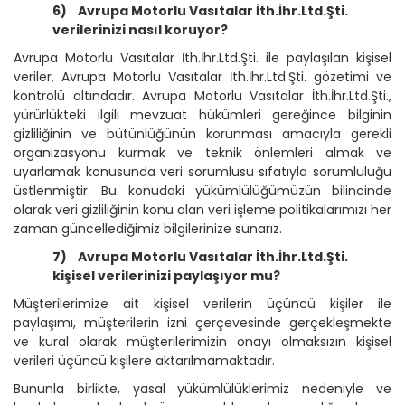
6)
Avrupa Motorlu Vasıtalar İth.İhr.Ltd.Şti.
verilerinizi nasıl koruyor?
Avrupa Motorlu Vasıtalar İth.İhr.Ltd.Şti. ile paylaşılan kişisel
veriler, Avrupa Motorlu Vasıtalar İth.İhr.Ltd.Şti. gözetimi ve
kontrolü altındadır. Avrupa Motorlu Vasıtalar İth.İhr.Ltd.Şti.,
yürürlükteki ilgili mevzuat hükümleri gereğince bilginin
gizliliğinin ve bütünlüğünün korunması amacıyla gerekli
organizasyonu kurmak ve teknik önlemleri almak ve
uyarlamak konusunda veri sorumlusu sıfatıyla sorumluluğu
üstlenmiştir. Bu konudaki yükümlülüğümüzün bilincinde
olarak veri gizliliğinin konu alan veri işleme politikalarımızı her
zaman güncellediğimiz bilgilerinize sunarız.
7)
Avrupa Motorlu Vasıtalar İth.İhr.Ltd.Şti.
kişisel verilerinizi paylaşıyor mu?
Müşterilerimize ait kişisel verilerin üçüncü kişiler ile
paylaşımı, müşterilerin izni çerçevesinde gerçekleşmekte
ve kural olarak müşterilerimizin onayı olmaksızın kişisel
verileri üçüncü kişilere aktarılmamaktadır.
Bununla birlikte, yasal yükümlülüklerimiz nedeniyle ve