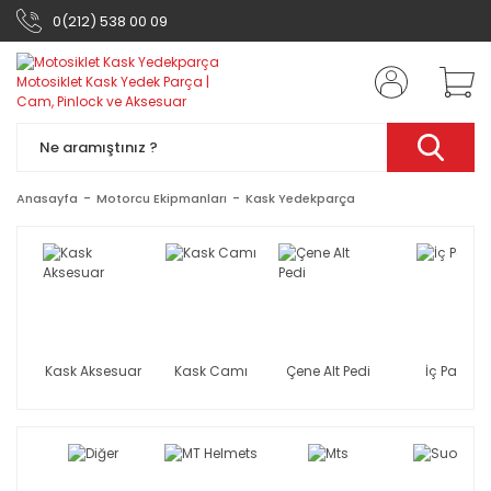
0(212) 538 00 09
Anasayfa
Motorcu Ekipmanları
Kask Yedekparça
Kask Aksesuar
Kask Camı
Çene Alt Pedi
İç Pad