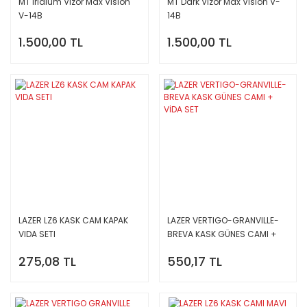
MT Irıdıum Vızör Max Vısıon
MT Dark Vizör Max Vısıon V-
V-14B
14B
1.500,00 TL
1.500,00 TL
LAZER LZ6 KASK CAM KAPAK
LAZER VERTIGO-GRANVILLE-
VIDA SETI
BREVA KASK GÜNES CAMI +
VİDA SET
275,08 TL
550,17 TL