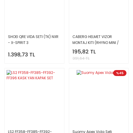
SHOEI QRE VIDA SETI (TK) NXR
CABERG HELMET VIZOR
- X-SPIRIT 3
MONTAJ KITI (RHYNO MINI /
TRIP)
195,82 TL
1.398,73 TL
391,64 TL
%45
LS2 FF358-FF385-FF392-
Suomy Apex Vida Seti