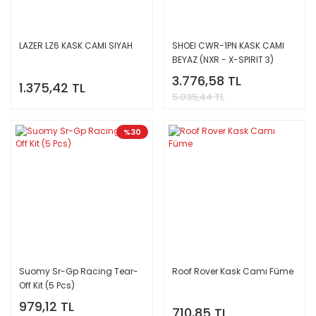
LAZER LZ6 KASK CAMI SIYAH
SHOEI CWR-1PN KASK CAMI
BEYAZ (NXR - X-SPIRIT 3)
3.776,58 TL
1.375,42 TL
5.035,44 TL
%30
Suomy Sr-Gp Racing Tear-
Roof Rover Kask Camı Füme
Off Kit (5 Pcs)
979,12 TL
710,85 TL