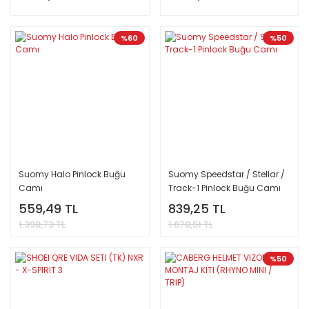
%60
%50
Suomy Halo Pinlock Buğu
Suomy Speedstar / Stellar /
Camı
Track-1 Pinlock Buğu Camı
559,49 TL
839,25 TL
1.398,73 TL
1.678,51 TL
%50