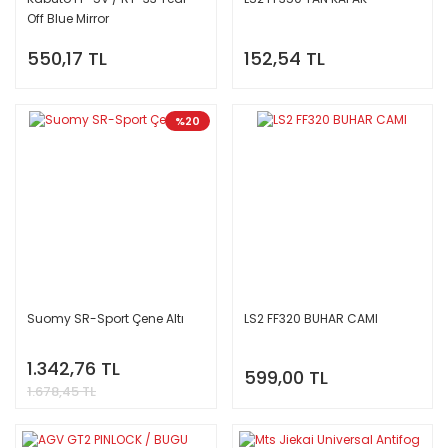
Off Blue Mirror
550,17 TL
152,54 TL
%20
Suomy SR-Sport Çene Altı
LS2 FF320 BUHAR CAMI
1.342,76 TL
599,00 TL
1.678,45 TL