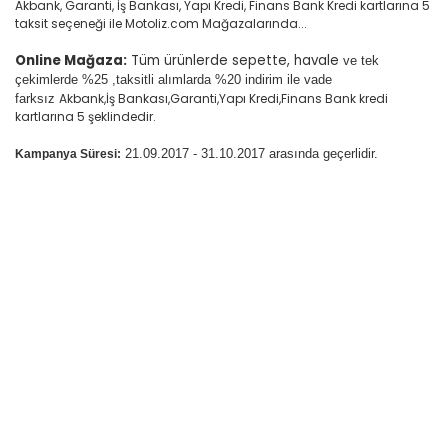
Akbank, Garanti, İş Bankası, Yapı Kredi, Finans Bank Kredi kartlarına 5
taksit seçeneği ile Motoliz.com Mağazalarında...
Online Mağaza:
Tüm ürünlerde sepette, havale
ve tek
çekimlerde %25 ,
taksitli alımlarda %20 indirim ile vade
Akbank,İş Bankası,Garanti,Yapı Kredi,Finans Bank kredi
farksız
kartlarına 5 şeklindedir.
21.09.2017 - 31.10.2017 arasında geçerlidir.
Kampanya Süresi: