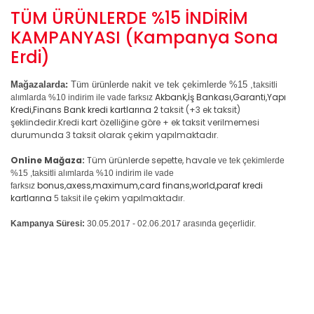
TÜM ÜRÜNLERDE %15 İNDİRİM
KAMPANYASI (Kampanya Sona
Erdi)
Mağazalarda:
Tüm ürünlerde nakit ve tek çekimlerde %15 ,t
aksitli
Akbank,İş Bankası,Garanti,Yapı
alımlarda %10 indirim ile vade farksız
Kredi,Finans Bank kredi kartlarına 2
taksit (+3 ek taksit)
şeklindedir.Kredi kart özelliğine göre + ek taksit verilmemesi
durumunda 3 taksit olarak çekim yapılmaktadır.
Online Mağaza:
Tüm ürünlerde sepette, havale
ve tek çekimlerde
%15 ,t
aksitli alımlarda %10 indirim ile vade
bonus,axess,maximum,card finans,world,paraf kredi
farksız
kartlarına
ile çekim yapılmaktadır.
5 taksit
Kampanya Süresi:
30.05.2017 - 02.06.2017 arasında geçerlidir.