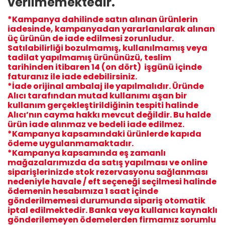
verilmemektedir.
*Kampanya dahilinde satın alınan ürünlerin
iadesinde, kampanyadan yararlanılarak alınan
üç ürünün de iade edilmesi zorunludur.
Satılabilirliği bozulmamış, kullanılmamış veya
tadilat yapılmamış ürününüzü, teslim
tarihinden itibaren 14 (on dört) işgünü içinde
faturanız ile iade edebilirsiniz.
*İade orijinal ambalaj ile yapılmalıdır. Üründe
Alıcı tarafından mutad kullanımı aşan bir
kullanım gerçekleştirildiğinin tespiti halinde
Alıcı’nın cayma hakkı mevcut değildir. Bu halde
ürün iade alınmaz ve bedeli iade edilmez.
*Kampanya kapsamındaki ürünlerde kapıda
ödeme uygulanmamaktadır.
*Kampanya kapsamında eş zamanlı
mağazalarımızda da satış yapılması ve online
siparişlerinizde stok rezervasyonu sağlanması
nedeniyle havale / eft seçeneği seçilmesi halinde
ödemenin hesabımıza 1 saat içinde
gönderilmemesi durumunda sipariş otomatik
iptal edilmektedir. Banka veya kullanıcı kaynaklı
gönderilemeyen ödemelerden firmamız sorumlu