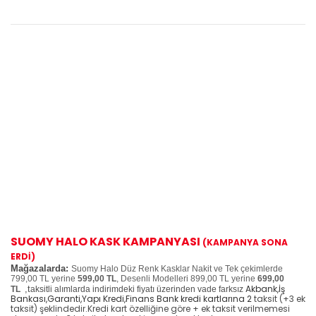
SUOMY HALO KASK KAMPANYASI
(KAMPANYA SONA
ERDİ)
Mağazalarda:
Suomy Halo Düz Renk Kasklar Nakit ve Tek çekimlerde
799,00 TL yerine
599,00 TL
, Desenli Modelleri 899,00 TL yerine
699,00
Akbank,İş
,t
TL
aksitli alımlarda indirimdeki fiyatı üzerinden vade farksız
Bankası,Garanti,Yapı Kredi,Finans Bank kredi kartlarına 2
taksit (+3 ek
taksit) şeklindedir.Kredi kart özelliğine göre + ek taksit verilmemesi