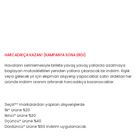
HARCADIKÇA KAZAN! (KAMPANYA SONA ERDİ)
Havaların serinlemesiyle birlikte yavaş yavaş yollarda azalmaya
başlayan motosikletlileri yeniden yollara çıkaracak bir indirim. Kışlık
veya gelecek yıl için ekipman alışverişi yapacaklar satın aldıkları her
üründe indirim oranını artırarak harcadıkça kazanacaklar.
Seçili** markalardan yapılan alışverişlerde
İlk* ürüne %20
İkinci* ürüne %30
Üçüncü* ürüne %40
Dördüncü* ürüne %50 indirim uygulanacak.