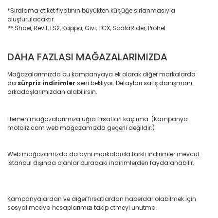
*Sıralama etiket fiyatının büyükten küçüğe sırlanmasıyla
oluşturulacaktır.
** Shoei, Revit, LS2, Kappa, Givi, TCX, ScalaRider, Prohel
DAHA FAZLASI MAĞAZALARIMIZDA
Mağazalarımızda bu kampanyaya ek olarak diğer markalarda
da
sürpriz indirimler
seni bekliyor. Detayları satış danışmanı
arkadaşlarımızdan alabilirsin.
Hemen mağazalarımıza uğra fırsatları kaçırma. (Kampanya
motoliz.com web mağazamızda geçerli değildir.)
Web mağazamızda da aynı markalarda farklı indirimler mevcut.
İstanbul dışında olanlar buradaki indirimlerden faydalanabilir.
Kampanyalardan ve diğer fırsatlardan haberdar olabilmek için
sosyal medya hesaplarımızı takip etmeyi unutma.