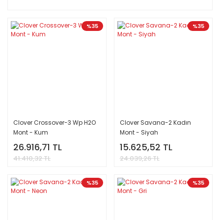
%35
%35
Clover Crossover-3 Wp H2O
Clover Savana-2 Kadın
Mont - Kum
Mont - Siyah
26.916,71 TL
15.625,52 TL
41.410,32 TL
24.039,26 TL
%35
%35