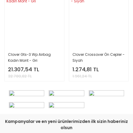
Clover Gts-3 Wp Airbag
Clover Crossover Ön Cepler -
Kadın Mont - Gri
Siyah
21.307,54 TL
1.274,81 TL
32.780,82 TL
1.961,24 TL
Kampanyalar ve en yeni ürünlerimizden ilk sizin haberiniz
olsun