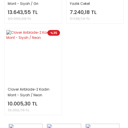
Mont - Siyah / Gri
Yazlık Ceket
13.643,55 TL
7.240,18 TL
20.990,08 TL
11.138,74 TL
%35
Clover Airblade-2 Kadın
Mont - Siyah / Neon
10.005,30 TL
15.392,76 TL