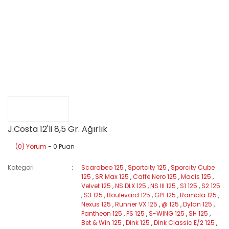
J.Costa 12'li 8,5 Gr. Ağırlık
(0) Yorum
- 0 Puan
Kategori
Scarabeo 125
,
Sportcity 125
,
Sporcity Cube
125
,
SR Max 125
,
Caffe Nero 125
,
Macis 125
,
Velvet 125
,
NS DLX 125
,
NS III 125
,
S1 125
,
S2 125
,
S3 125
,
Boulevard 125
,
GP1 125
,
Rambla 125
,
Nexus 125
,
Runner VX 125
,
@ 125
,
Dylan 125
,
Pantheon 125
,
PS 125
,
S-WING 125
,
SH 125
,
Bet & Win 125
,
Dink 125
,
Dink Classic E/2 125
,