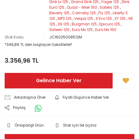
Dink Lx 125
,
Grand Dink 125
,
Yager 125
,
Dink
Euro 125
,
Quad - Mxer 150
,
Satelis 125
,
Beverly 125
,
Carnaby 125
,
Fly 125
,
Liberty S
125
,
MP3 125
,
Vespa 125
,
X Evo 125
,
X7 125
,
X8
125
,
X9 125
,
Burgman 125
,
Epicuro 125
,
Sixteen 125
,
Euro Mx 125
,
Euro Mx 150
Stok Kodu
JC16025008512M
*346,89 TL den başlayan taksitlerle!!
3.356,96 TL
Gelince Haber Ver
Arkadaşına Öner
Fiyatı Düşünce Haber Ver
Paylaş
Önsiparişli Ürün
Stok için tel açınız