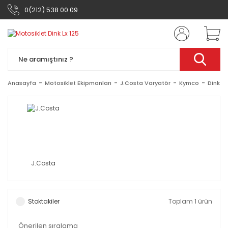
0(212) 538 00 09
Anasayfa
Motosiklet Ekipmanları
J.Costa Varyatör
Kymco
Dink Lx
J.Costa
Stoktakiler
Toplam 1 ürün