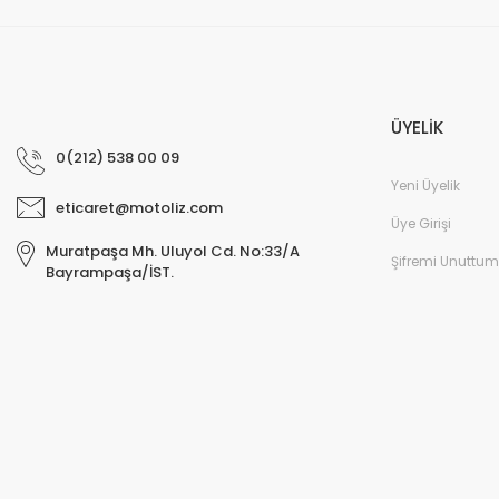
ÜYELİK
0(212) 538 00 09
Yeni Üyelik
eticaret@motoliz.com
Üye Girişi
Muratpaşa Mh. Uluyol Cd. No:33/A
Şifremi Unuttum
Bayrampaşa/İST.