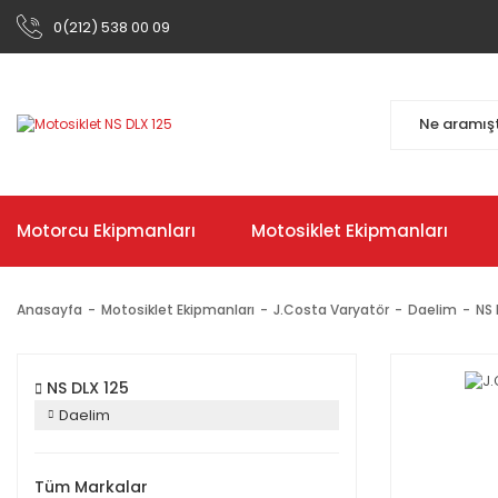
0(212) 538 00 09
Motorcu Ekipmanları
Motosiklet Ekipmanları
Anasayfa
Motosiklet Ekipmanları
J.Costa Varyatör
Daelim
NS 
NS DLX 125
Daelim
Tüm Markalar