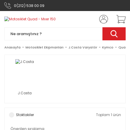
0(212) 538 00 09
Anasayfa
Motosiklet Ekipmanları
J.Costa Varyatör
Kymco
Quad -
J.Costa
Stoktakiler
Toplam 1 ürün