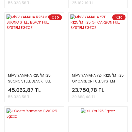
56.328,58 TL
25.182,19 TL
%20
%20
MİVV YAMAHA R25/MT25
MİVV YAMAHA YZF R125/MT125
SUONO STEEL BLACK FULL
GP CARBON FULL SYSTEM
SYSTEM EGZOZ
EGZOZ
45.062,87 TL
23.750,78 TL
56.328,58 TL
29.688,48 TL