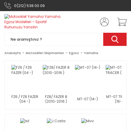
0(212) 538 00 09
Anasayfa
Motosiklet Ekipmanları
Egzoz
Yamaha
FZ6 / FZ6 FAZER
FZ8/ FAZER 8
MT-07 TRACE
MT-07 (14-)
(04 -)
(2010-2016 )
(16-)