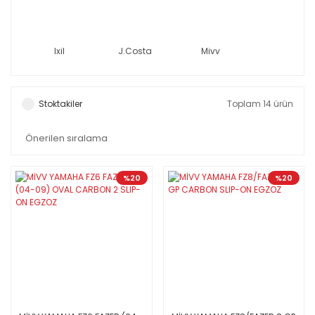
Ixil
J.Costa
Mivv
Stoktakiler
Toplam 14 ürün
%20
%20