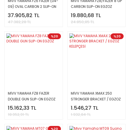
MİVV YAMAHA FZ6 FAZER (04-
MİVV YAMAHA FZ8/FAZER 8 GP
09) OVAL CARBON 2 SLIP-ON
CARBON SLIP-ON EGZOZ
EGZOZ
37.905,82 TL
19.880,68 TL
47.382,28 TL
24.850,85 TL
%20
%20
MİVV YAMAHA FZ8 FAZER
MİVV YAMAHA XMAX 250
DOUBLE GUN SLIP-ON EGZOZ
STRONGER BRACKET / EGZOZ
KELEPÇESİ
15.162,33 TL
1.546,27 TL
18.952,91 TL
1.932,84 TL
%20