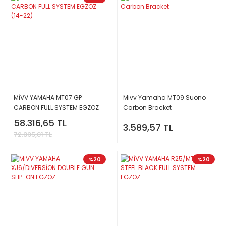
MİVV YAMAHA MT07 GP
Mivv Yamaha MT09 Suono
CARBON FULL SYSTEM EGZOZ
Carbon Bracket
(14-22)
58.316,65 TL
3.589,57 TL
72.895,81 TL
%20
%20