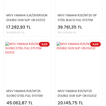
MİVV YAMAHA XJ6/DİVERSİON
MİVV YAMAHA R25/MT25 GP
DOUBLE GUN SLIP-ON EGZOZ
STEEL BLACK FULL SYSTEM
EGZOZ
17.282,93 TL
39.761,35 TL
21.603,67 TL
49.701,69 TL
%20
%20
MİVV YAMAHA R25/MT25
MİVV YAMAHA R25/MT25
SUONO STEEL FULL SYSTEM
DOUBLE GUN SLIP-ON EGZOZ
EGZOZ
45.062,87 TL
20.145,75 TL