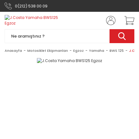
0(212) 538 00 09
Anasayfa
Motosiklet Ekipmanları
Egzoz
Yamaha
BWS 125
J.Co