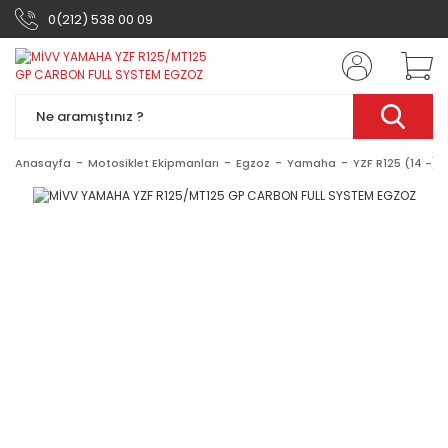
0(212) 538 00 09
Anasayfa
Motosiklet Ekipmanları
Egzoz
Yamaha
YZF R125 (14 -)