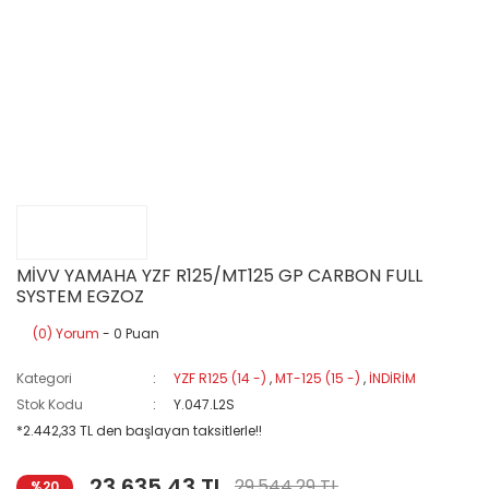
MİVV YAMAHA YZF R125/MT125 GP CARBON FULL
SYSTEM EGZOZ
(0) Yorum
- 0 Puan
Kategori
YZF R125 (14 -)
,
MT-125 (15 -)
,
İNDİRİM
Stok Kodu
Y.047.L2S
*2.442,33 TL den başlayan taksitlerle!!
23.635,43 TL
29.544,29 TL
%20