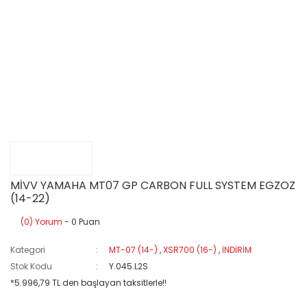
MİVV YAMAHA MT07 GP CARBON FULL SYSTEM EGZOZ
(14-22)
(0) Yorum
- 0 Puan
Kategori
MT-07 (14-)
,
XSR700 (16-)
,
İNDİRİM
Stok Kodu
Y.045.L2S
*5.996,79 TL den başlayan taksitlerle!!