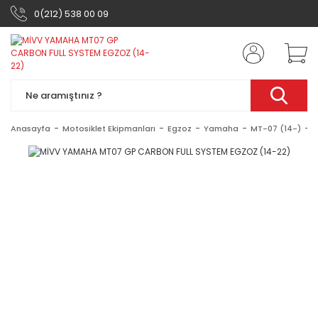
0(212) 538 00 09
Anasayfa
Motosiklet Ekipmanları
Egzoz
Yamaha
MT-07 (14-)
M