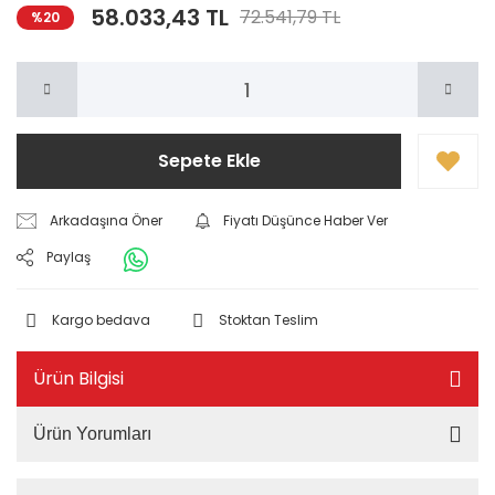
58.033,43 TL
72.541,79 TL
%20
Sepete Ekle
Arkadaşına Öner
Fiyatı Düşünce Haber Ver
Paylaş
Kargo bedava
Stoktan Teslim
Ürün Bilgisi
Ürün Yorumları