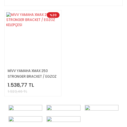
%20
MİVV YAMAHA XMAX 250
STRONGER BRACKET / EGZOZ
KELEPÇESİ
1.538,77 TL
1.923,46 TL