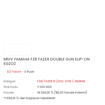
MİVV YAMAHA FZ8 FAZER DOUBLE GUN SLIP-ON
EGZOZ
(0) Yorum
- 0 Puan
Kategori
FZ8/ FAZER 8 (2010-2016 )
,
İNDİRİM
Stok Kodu
Y.033.SDG
Havale
14.334,26 TL (%5,00 havale indirimi)
*1.559,16 TL den başlayan taksitlerle!!