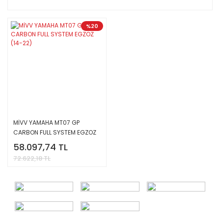
%20
MİVV YAMAHA MT07 GP
CARBON FULL SYSTEM EGZOZ
(14-22)
58.097,74 TL
72.622,18 TL