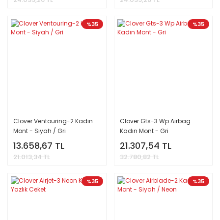
%35
%35
Clover Ventouring-2 Kadın
Clover Gts-3 Wp Airbag
Mont - Siyah / Gri
Kadın Mont - Gri
13.658,67 TL
21.307,54 TL
21.013,34 TL
32.780,82 TL
%35
%35