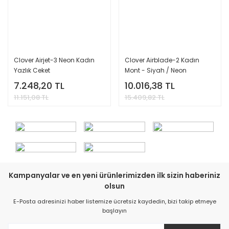
Clover Airjet-3 Neon Kadın
Clover Airblade-2 Kadın
Yazlık Ceket
Mont - Siyah / Neon
7.248,20 TL
10.016,38 TL
11.151,08 TL
15.409,82 TL
Kampanyalar ve en yeni ürünlerimizden ilk sizin haberiniz
olsun
E-Posta adresinizi haber listemize ücretsiz kaydedin, bizi takip etmeye
başlayın