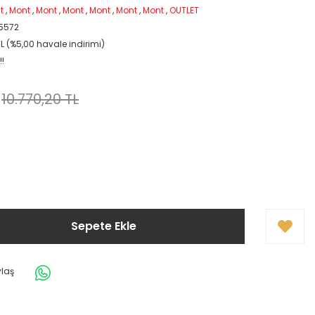
t
,
Mont
,
Mont
,
Mont
,
Mont
,
Mont
,
Mont
,
OUTLET
5572
L (%5,00 havale indirimi)
!!
10.770,20 TL
Sepete Ekle
ylaş