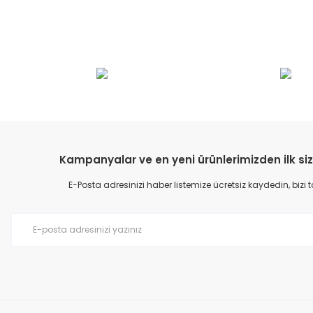
Bu ürünün fiyat bilgisi, resim, ürün açıklamalarında ve diğer konular
Görüş ve önerileriniz için teşekkür ederiz.
Ürün resmi kalitesiz, bozuk veya görüntülenemiyor.
Ürün açıklamasında eksik bilgiler bulunuyor.
Ürün bilgilerinde hatalar bulunuyor.
Kampanyalar ve en yeni ürünlerimizden ilk siz
Ürün fiyatı diğer sitelerden daha pahalı.
E-Posta adresinizi haber listemize ücretsiz kaydedin, bizi
Bu ürüne benzer farklı alternatifler olmalı.