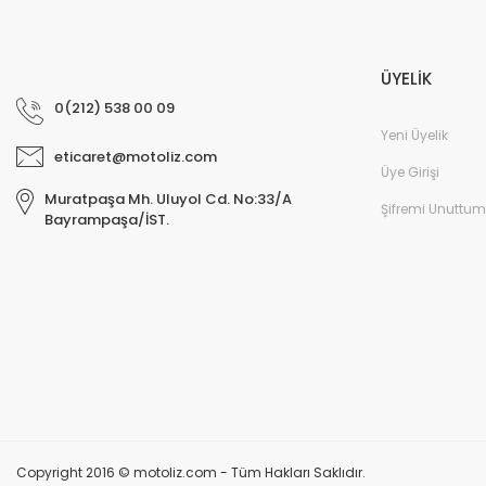
ÜYELİK
0(212) 538 00 09
Yeni Üyelik
eticaret@motoliz.com
Üye Girişi
Muratpaşa Mh. Uluyol Cd. No:33/A
Şifremi Unuttum
Bayrampaşa/İST.
Copyright 2016 © motoliz.com - Tüm Hakları Saklıdır.