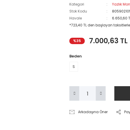
Kategori
Yazlık Mon
Stok Kodu
80590210
Havale
6.650,60 T
*723,40 TL den başlayan taksitlerle
7.000,63 TL
%35
Beden
S
Arkadaşına Öner
Pa