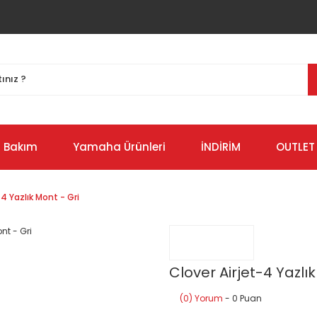
Bakım
Yamaha Ürünleri
İNDİRİM
OUTLET
-4 Yazlık Mont - Gri
Clover Airjet-4 Yazlık
(0) Yorum
- 0 Puan