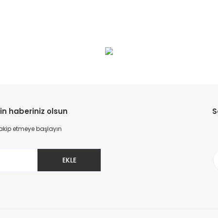
da yetersiz gördüğünüz noktaları öneri formunu kullanarak tarafımıza il
Bu ürüne ilk yorumu siz yapın!
Yorum Yaz
in haberiniz olsun
S
 takip etmeye başlayın
EKLE
Gönder