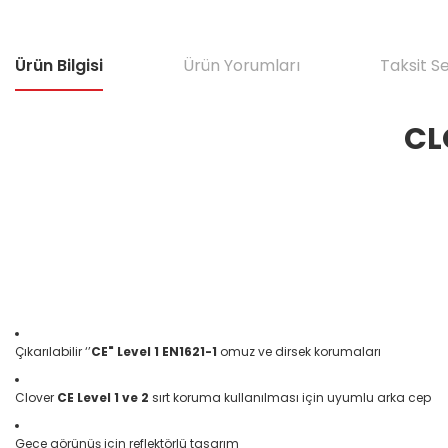
Ürün Bilgisi
Ürün Yorumları
Taksit S
CL
Çıkarılabilir ‘’
CE" Level 1 EN1621-1
omuz ve dirsek korumaları
Clover
CE Level 1 ve 2
sırt koruma kullanılması için uyumlu arka cep
Gece görünüş için reflektörlü tasarım