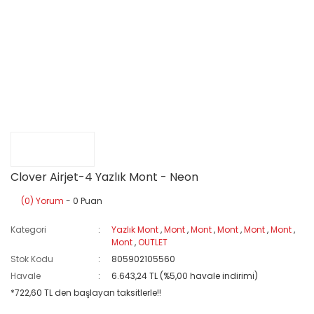
Clover Airjet-4 Yazlık Mont - Neon
(0) Yorum
- 0 Puan
Kategori
Yazlık Mont
,
Mont
,
Mont
,
Mont
,
Mont
,
Mont
,
Mont
,
OUTLET
Stok Kodu
805902105560
Havale
6.643,24 TL (%5,00 havale indirimi)
*722,60 TL den başlayan taksitlerle!!