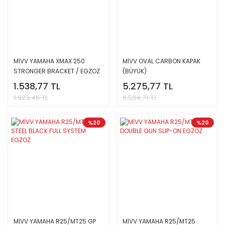
MİVV YAMAHA XMAX 250
MİVV OVAL CARBON KAPAK
STRONGER BRACKET / EGZOZ
(BÜYÜK)
KELEPÇESİ
1.538,77 TL
5.275,77 TL
1.923,46 TL
6.594,71 TL
%20
%20
MİVV YAMAHA R25/MT25 GP
MİVV YAMAHA R25/MT25