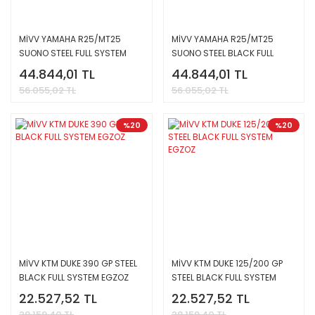
MİVV YAMAHA R25/MT25
MİVV YAMAHA R25/MT25
SUONO STEEL FULL SYSTEM
SUONO STEEL BLACK FULL
EGZOZ
SYSTEM EGZOZ
44.844,01 TL
44.844,01 TL
56.055,02 TL
56.055,02 TL
%20
%20
MİVV KTM DUKE 390 GP STEEL
MİVV KTM DUKE 125/200 GP
BLACK FULL SYSTEM EGZOZ
STEEL BLACK FULL SYSTEM
EGZOZ
22.527,52 TL
22.527,52 TL
28.159,40 TL
28.159,40 TL