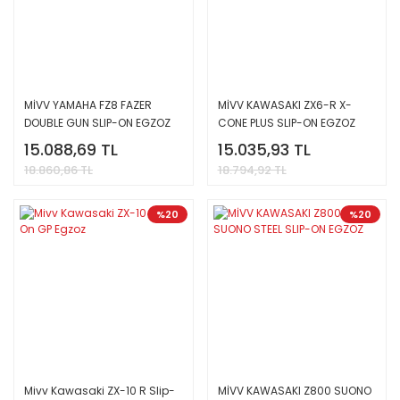
MİVV YAMAHA FZ8 FAZER
MİVV KAWASAKI ZX6-R X-
DOUBLE GUN SLIP-ON EGZOZ
CONE PLUS SLIP-ON EGZOZ
15.088,69 TL
15.035,93 TL
18.860,86 TL
18.794,92 TL
%20
%20
Mivv Kawasaki ZX-10 R Slip-
MİVV KAWASAKI Z800 SUONO