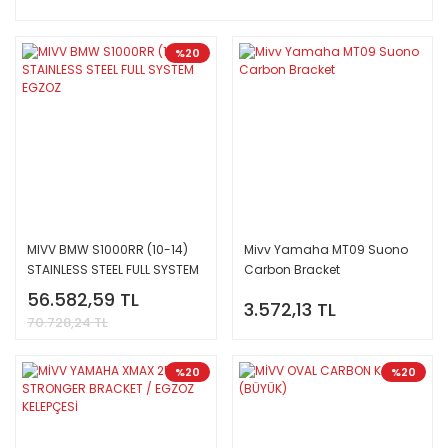
%20
MIVV BMW S1000RR (10-14)
Mivv Yamaha MT09 Suono
STAINLESS STEEL FULL SYSTEM
Carbon Bracket
EGZOZ
56.582,59 TL
3.572,13 TL
70.728,24 TL
%20
%20