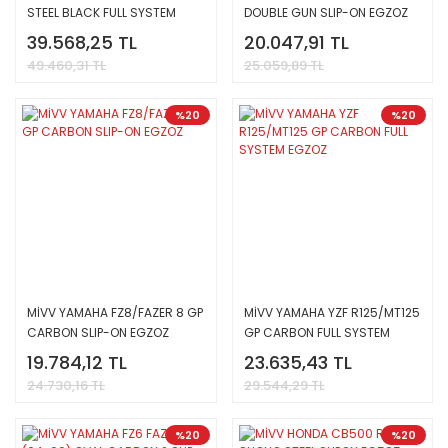
STEEL BLACK FULL SYSTEM
DOUBLE GUN SLIP-ON EGZOZ
EGZOZ
39.568,25 TL
20.047,91 TL
49.460,31 TL
25.059,89 TL
%20
%20
MİVV YAMAHA FZ8/FAZER 8 GP
MİVV YAMAHA YZF R125/MT125
CARBON SLIP-ON EGZOZ
GP CARBON FULL SYSTEM
EGZOZ
19.784,12 TL
23.635,43 TL
24.730,16 TL
29.544,29 TL
%20
%20