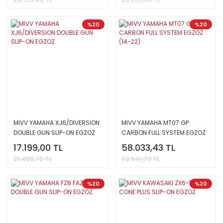
%20
%20
MİVV YAMAHA XJ6/DİVERSİON
MİVV YAMAHA MT07 GP
DOUBLE GUN SLIP-ON EGZOZ
CARBON FULL SYSTEM EGZOZ
(14-22)
17.199,00 TL
58.033,43 TL
21.498,75 TL
72.541,79 TL
%20
%20