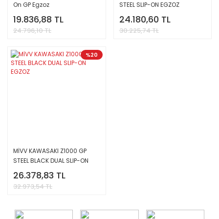
On GP Egzoz
STEEL SLIP-ON EGZOZ
19.836,88 TL
24.180,60 TL
24.796,10 TL
30.225,74 TL
%20
MİVV KAWASAKI Z1000 GP
STEEL BLACK DUAL SLIP-ON
EGZOZ
26.378,83 TL
32.973,54 TL