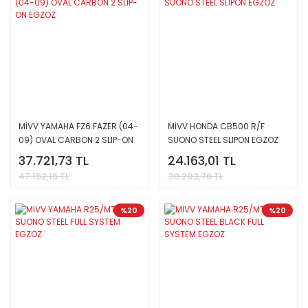
MİVV YAMAHA FZ6 FAZER (04-
MİVV HONDA CB500 R/F
09) OVAL CARBON 2 SLIP-ON
SUONO STEEL SLIPON EGZOZ
EGZOZ
37.721,73 TL
24.163,01 TL
47.152,16 TL
30.203,76 TL
%20
%20