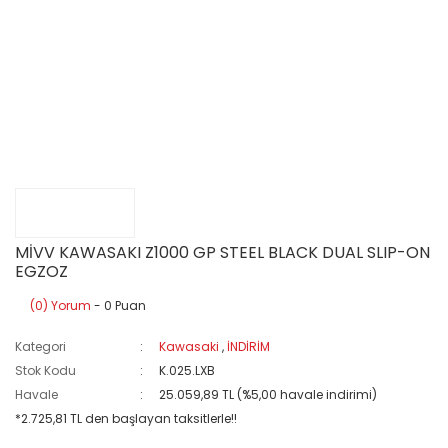
MİVV KAWASAKI Z1000 GP STEEL BLACK DUAL SLIP-ON
EGZOZ
(0) Yorum
- 0 Puan
Kategori
Kawasaki
,
İNDİRİM
Stok Kodu
K.025.LXB
Havale
25.059,89 TL (%5,00 havale indirimi)
*2.725,81 TL den başlayan taksitlerle!!