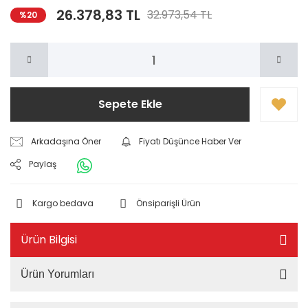
26.378,83 TL
32.973,54 TL
%20
Sepete Ekle
Arkadaşına Öner
Fiyatı Düşünce Haber Ver
Paylaş
Kargo bedava
Önsiparişli Ürün
Ürün Bilgisi
Ürün Yorumları