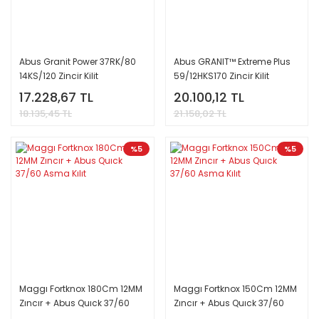
Abus Granit Power 37RK/80
Abus GRANIT™ Extreme Plus
14KS/120 Zincir Kilit
59/12HKS170 Zincir Kilit
17.228,67 TL
20.100,12 TL
18.135,45 TL
21.158,02 TL
%5
%5
Maggı Fortknox 180Cm 12MM
Maggı Fortknox 150Cm 12MM
Zıncır + Abus Quıck 37/60
Zıncır + Abus Quıck 37/60
Asma Kılıt
Asma Kılıt