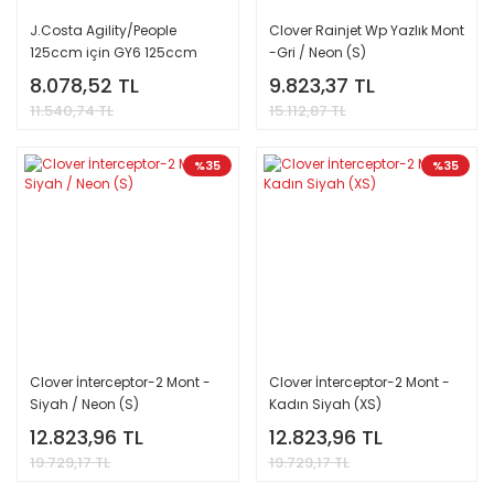
J.Costa Agility/​People
Clover Rainjet Wp Yazlık Mont
125ccm için GY6 125ccm
-Gri / Neon (S)
8.078,52 TL
9.823,37 TL
11.540,74 TL
15.112,87 TL
%35
%35
Clover İnterceptor-2 Mont -
Clover İnterceptor-2 Mont -
Siyah / Neon (S)
Kadın Siyah (XS)
12.823,96 TL
12.823,96 TL
19.729,17 TL
19.729,17 TL