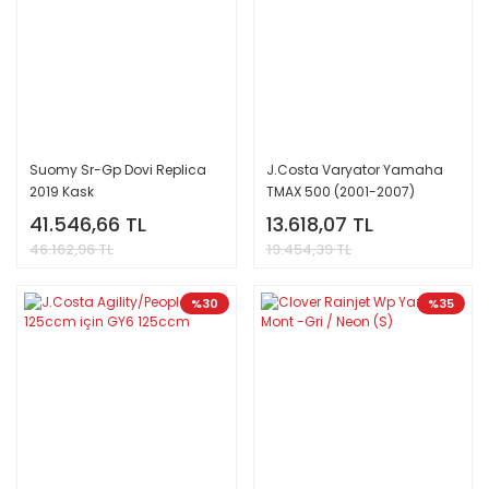
Suomy Sr-Gp Dovi Replica
J.Costa Varyator Yamaha
2019 Kask
TMAX 500 (2001-2007)
41.546,66 TL
13.618,07 TL
46.162,96 TL
19.454,39 TL
%30
%35