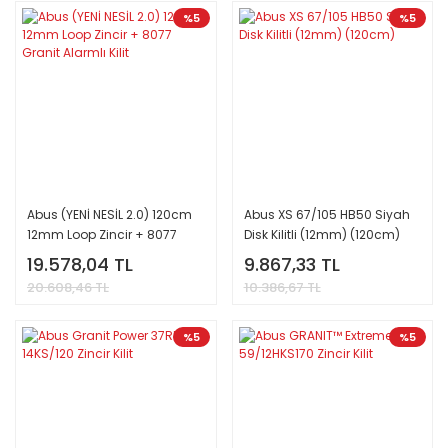
%5
%5
Abus (YENİ NESİL 2.0) 120cm
Abus XS 67/105 HB50 Siyah
12mm Loop Zincir + 8077
Disk Kilitli (12mm) (120cm)
Granit Alarmlı Kilit
19.578,04 TL
9.867,33 TL
20.608,46 TL
10.386,67 TL
%5
%5