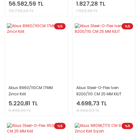
EGZOZ
56.582,59 TL
1.827,28 TL
70.728,24 TL
1.923,46 TL
%5
%5
Abus 8960/110CM 17MM
Abus Steel-O-Flex Iven
Zıncır Kılıt
8200/110 CM 25 MM KILIT
5.220,81 TL
4.698,73 TL
5.495,59 TL
4.946,03 TL
%5
%5