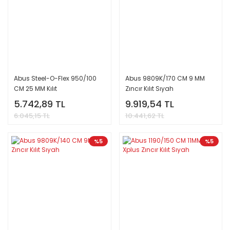
Abus Steel-O-Flex 950/100
Abus 9809K/170 CM 9 MM
CM 25 MM Kılıt
Zıncır Kılıt Sıyah
5.742,89 TL
9.919,54 TL
6.045,15 TL
10.441,62 TL
%5
%5