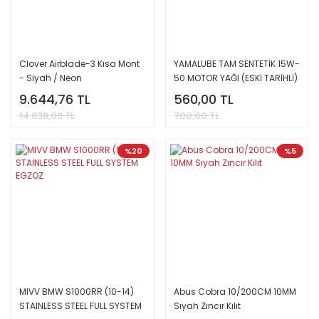
Clover Airblade-3 Kısa Mont
YAMALUBE TAM SENTETİK 15W-
- Siyah / Neon
50 MOTOR YAĞI (ESKİ TARİHLİ)
9.644,76 TL
560,00 TL
14.838,09 TL
700,00 TL
%20
%5
MIVV BMW S1000RR (10-14)
Abus Cobra 10/200CM 10MM
STAINLESS STEEL FULL SYSTEM
Sıyah Zıncır Kılıt