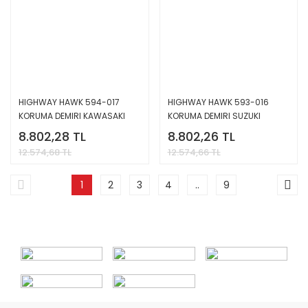
HIGHWAY HAWK 594-017
HIGHWAY HAWK 593-016
KORUMA DEMIRI KAWASAKI
KORUMA DEMIRI SUZUKI
VN1600 VULCAN - CLASSIC
VL1500LC INTRUDER
8.802,28 TL
8.802,26 TL
12.574,68 TL
12.574,66 TL
1
2
3
4
..
9