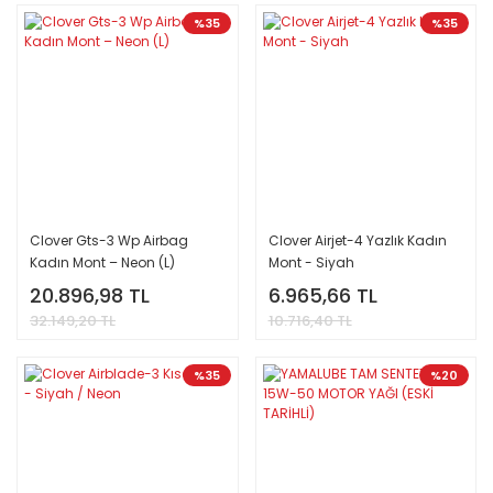
%35
%35
Clover Gts-3 Wp Airbag
Clover Airjet-4 Yazlık Kadın
Kadın Mont – Neon (L)
Mont - Siyah
20.896,98 TL
6.965,66 TL
32.149,20 TL
10.716,40 TL
%35
%20