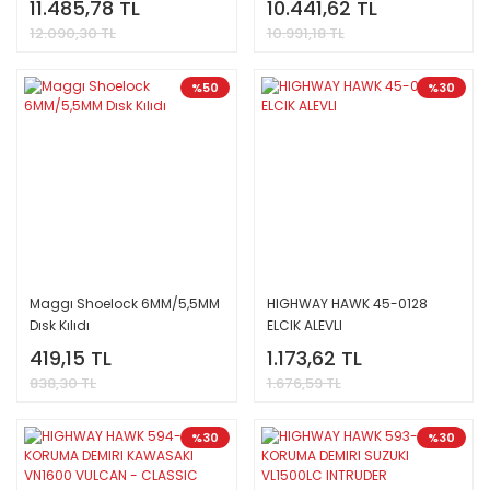
11.485,78 TL
10.441,62 TL
12.090,30 TL
10.991,18 TL
%50
%30
Maggı Shoelock 6MM/5,5MM
HIGHWAY HAWK 45-0128
Dısk Kılıdı
ELCIK ALEVLI
419,15 TL
1.173,62 TL
838,30 TL
1.676,59 TL
%30
%30