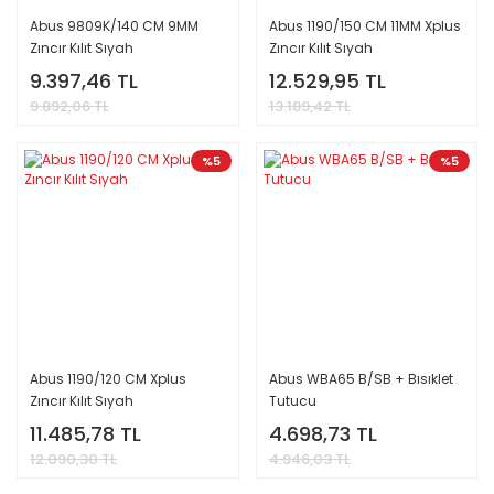
Abus 9809K/140 CM 9MM
Abus 1190/150 CM 11MM Xplus
Zıncır Kılıt Sıyah
Zıncır Kılıt Sıyah
9.397,46 TL
12.529,95 TL
9.892,06 TL
13.189,42 TL
%5
%5
Abus 1190/120 CM Xplus
Abus WBA65 B/SB + Bısıklet
Zıncır Kılıt Sıyah
Tutucu
11.485,78 TL
4.698,73 TL
12.090,30 TL
4.946,03 TL