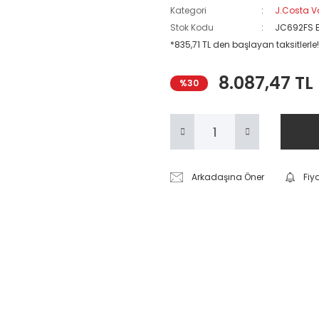
Kategori
J.Costa V
Stok Kodu
JC692FS 
*835,71 TL den başlayan taksitlerle!
8.087,47 TL
%30
Arkadaşına Öner
Fiy