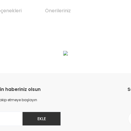
eçenekleri
Önerileriniz
da yetersiz gördüğünüz noktaları öneri formunu kullanarak tarafımıza il
Bu ürüne ilk yorumu siz yapın!
Yorum Yaz
in haberiniz olsun
S
 takip etmeye başlayın
EKLE