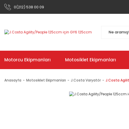
0(212) 538 00 09
Motorcu Ekipmanları
Motosiklet Ekipmanları
Anasayfa
Motosiklet Ekipmanları
J.Costa Varyatör
J.Costa Agil