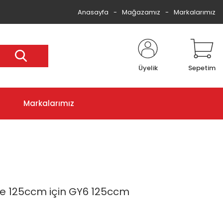
Anasayfa
Mağazamız
Markalarımız
Üyelik
Sepetim
Markalarımız
ple 125ccm için GY6 125ccm