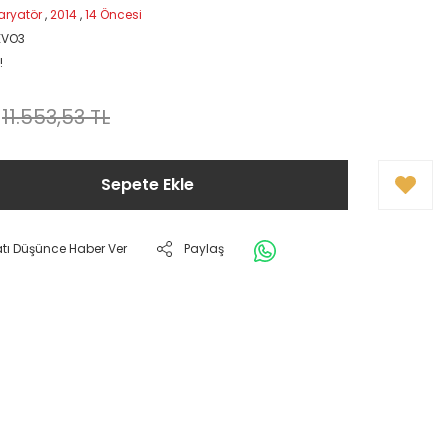
aryatör
,
2014
,
14 Öncesi
EVO3
!
11.553,53 TL
Sepete Ekle
atı Düşünce Haber Ver
Paylaş