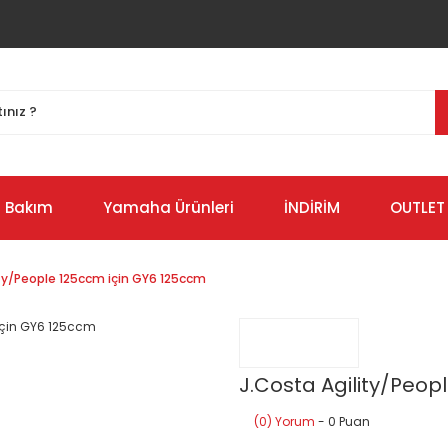
Bakım
Yamaha Ürünleri
İNDİRİM
OUTLET
ity/​People 125ccm için GY6 125ccm
J.Costa Agility/​Peo
(0) Yorum
- 0 Puan