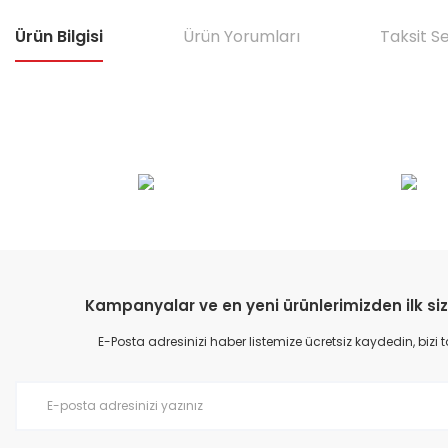
Ürün Bilgisi
Ürün Yorumları
Taksit S
Bu ürünün fiyat bilgisi, resim, ürün açıklamalarında ve diğer konular
Görüş ve önerileriniz için teşekkür ederiz.
Ürün resmi kalitesiz, bozuk veya görüntülenemiyor.
Ürün açıklamasında eksik bilgiler bulunuyor.
Ürün bilgilerinde hatalar bulunuyor.
Kampanyalar ve en yeni ürünlerimizden ilk siz
Ürün fiyatı diğer sitelerden daha pahalı.
E-Posta adresinizi haber listemize ücretsiz kaydedin, bizi
Bu ürüne benzer farklı alternatifler olmalı.