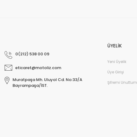
ÜYELİK
0(212) 538 00 09
Yeni Üyelik
eticaret@motoliz.com
Üye Girişi
Muratpaşa Mh. Uluyol Cd. No:33/A
Şifremi Unuttum
Bayrampaşa/İST.