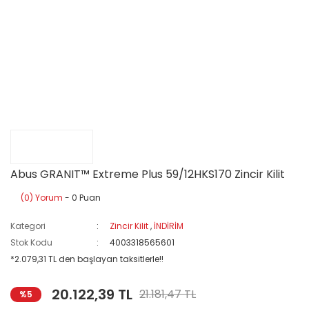
Abus GRANIT™ Extreme Plus 59/12HKS170 Zincir Kilit
(0) Yorum
- 0 Puan
Kategori
Zincir Kilit
,
İNDİRİM
Stok Kodu
4003318565601
*2.079,31 TL den başlayan taksitlerle!!
20.122,39 TL
21.181,47 TL
%5