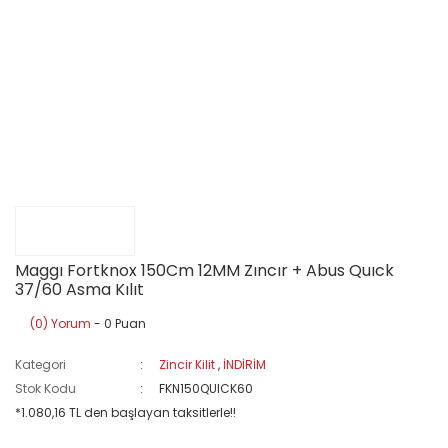
Maggı Fortknox 150Cm 12MM Zıncır + Abus Quıck
37/60 Asma Kılıt
(0) Yorum
- 0 Puan
Kategori
Zincir Kilit
,
İNDİRİM
Stok Kodu
FKN150QUICK60
*1.080,16 TL den başlayan taksitlerle!!