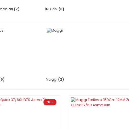
pmanları
(7)
İNDİRİM
(6)
(5)
Maggi
(2)
%5