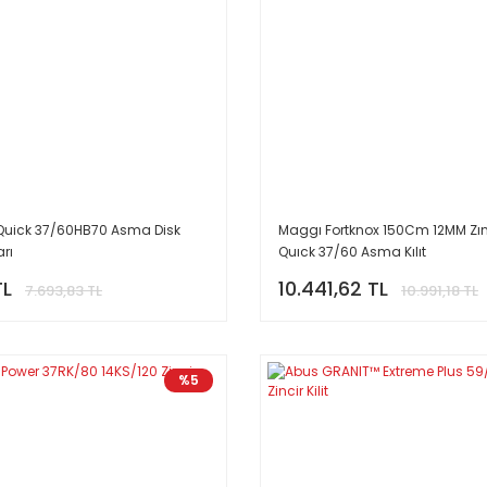
Quick 37/60HB70 Asma Disk
Maggı Fortknox 150Cm 12MM Zın
arı
Quıck 37/60 Asma Kılıt
TL
10.441,62 TL
7.693,83 TL
10.991,18 TL
%5