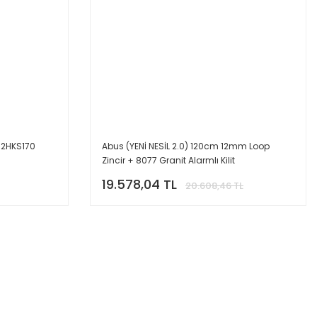
12HKS170
Abus (YENİ NESİL 2.0) 120cm 12mm Loop
Zincir + 8077 Granit Alarmlı Kilit
19.578,04 TL
20.608,46 TL