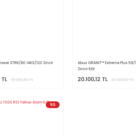
Power 37RK/80 14KS/120 Zincir
Abus GRANIT™ Extreme Plus 59/
Zincir Kilit
 TL
20.100,12 TL
18.135,45 TL
21.158,02 TL
%5