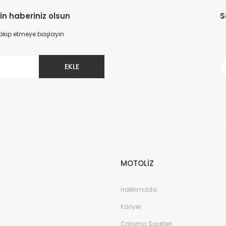
in haberiniz olsun
S
 takip etmeye başlayın
EKLE
MOTOLİZ
Hakkımızda
Kariyer
Çalışma Saatleri