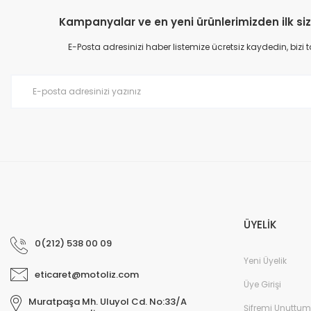
Kampanyalar ve en yeni ürünlerimizden ilk siz
E-Posta adresinizi haber listemize ücretsiz kaydedin, bizi
ÜYELİK
0(212) 538 00 09
Yeni Üyelik
eticaret@motoliz.com
Üye Girişi
Muratpaşa Mh. Uluyol Cd. No:33/A
Şifremi Unuttum