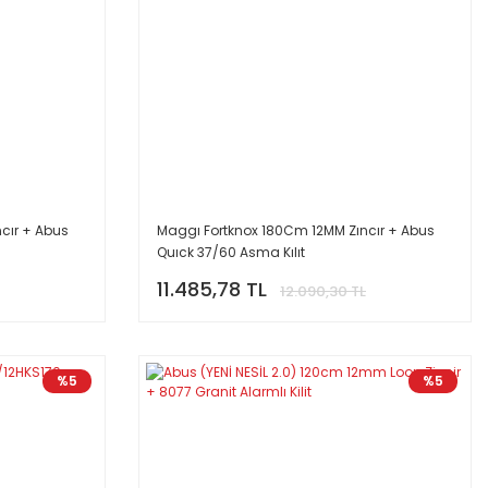
cır + Abus
Maggı Fortknox 180Cm 12MM Zıncır + Abus
Quıck 37/60 Asma Kılıt
11.485,78 TL
12.090,30 TL
%5
%5