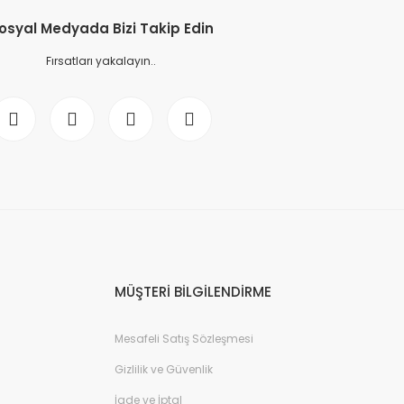
osyal Medyada Bizi Takip Edin
Fırsatları yakalayın..
MÜŞTERİ BİLGİLENDİRME
Mesafeli Satış Sözleşmesi
Gizlilik ve Güvenlik
İade ve İptal