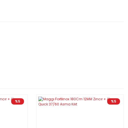
%5
%5