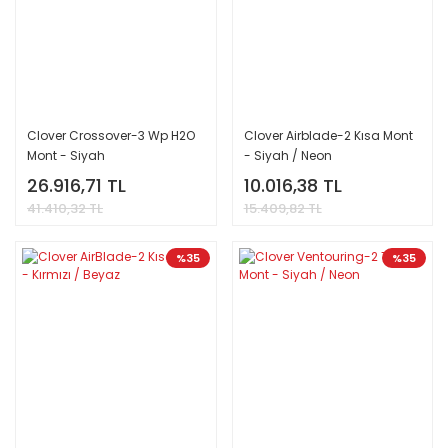
Clover Crossover-3 Wp H2O
Clover Airblade-2 Kısa Mont
Mont - Siyah
- Siyah / Neon
26.916,71 TL
10.016,38 TL
41.410,32 TL
15.409,82 TL
%35
%35