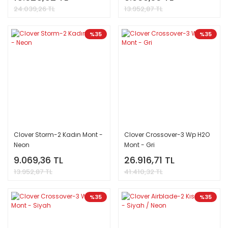
24.039,26 TL
13.952,87 TL
%35
%35
Clover Storm-2 Kadın Mont -
Clover Crossover-3 Wp H2O
Neon
Mont - Gri
9.069,36 TL
26.916,71 TL
13.952,87 TL
41.410,32 TL
%35
%35