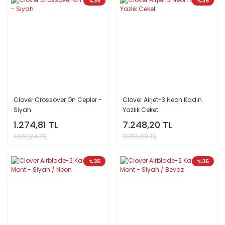
%35
%35
Clover Crossover Ön Cepler -
Clover Airjet-3 Neon Kadın
Siyah
Yazlık Ceket
1.274,81 TL
7.248,20 TL
1.961,24 TL
11.151,08 TL
%35
%35