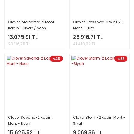
Clover İnterceptor-2 Mont
Clover Crossover-3 Wp H2O
Kadın - Siyah / Neon
Mont - Kum
13.075,91 TL
26.916,71 TL
20.116,78 TL
41.410,32 TL
%35
%35
Clover Savana-2 Kadın
Clover Storm-2 Kadın Mont -
Mont - Neon
Siyah
15.625,52 TL
9.069,36 TL