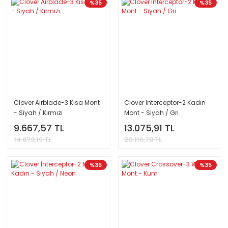
%35
%35
Clover Airblade-3 Kısa Mont
Clover Interceptor-2 Kadın
- Siyah / Kırmızı
Mont - Siyah / Gri
9.667,57 TL
13.075,91 TL
14.873,19 TL
20.116,78 TL
%35
%35