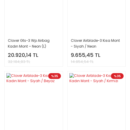
Clover Gts-3 Wp Airbag
Clover Airblade-3 Kısa Mont
Kadın Mont – Neon (L)
- Siyah / Neon
20.920,14 TL
9.655,45 TL
32.184,83 TL
14.854,54 TL
%35
%35