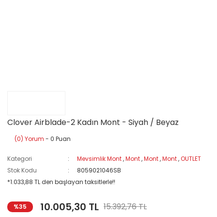
Clover Airblade-2 Kadın Mont - Siyah / Beyaz
(0) Yorum
- 0 Puan
Kategori
Mevsimlik Mont
,
Mont
,
Mont
,
Mont
,
OUTLET
Stok Kodu
8059021046SB
*1.033,88 TL den başlayan taksitlerle!!
10.005,30 TL
15.392,76 TL
%35