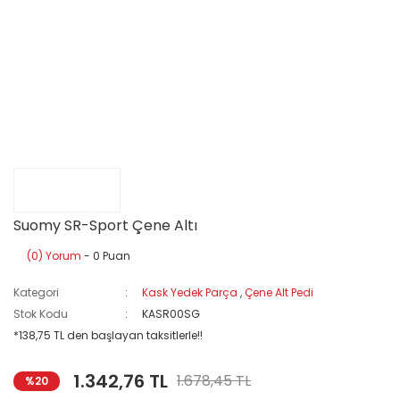
Suomy SR-Sport Çene Altı
(0) Yorum
- 0 Puan
Kategori
Kask Yedek Parça
,
Çene Alt Pedi
Stok Kodu
KASR00SG
*138,75 TL den başlayan taksitlerle!!
1.342,76 TL
1.678,45 TL
%20