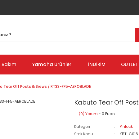
Bakım
Yamaha Ürünleri
İNDİRİM
OUTLET
o Tear Off Posts & Srews / RT33-FF5-AEROBLADE
Kabuto Tear Off Pos
(0) Yorum
- 0 Puan
Kategori
Pinlock
Stok Kodu
KBT-C016