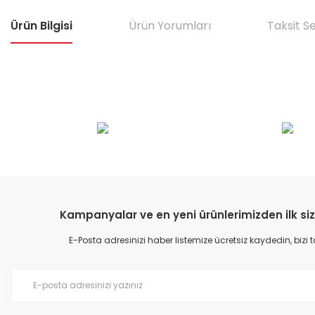
Ürün Bilgisi
Ürün Yorumları
Taksit S
Bu ürünün fiyat bilgisi, resim, ürün açıklamalarında ve diğer konular
Görüş ve önerileriniz için teşekkür ederiz.
Ürün resmi kalitesiz, bozuk veya görüntülenemiyor.
Ürün açıklamasında eksik bilgiler bulunuyor.
Ürün bilgilerinde hatalar bulunuyor.
Kampanyalar ve en yeni ürünlerimizden ilk siz
Ürün fiyatı diğer sitelerden daha pahalı.
E-Posta adresinizi haber listemize ücretsiz kaydedin, bizi
Bu ürüne benzer farklı alternatifler olmalı.