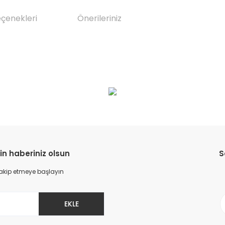
eçenekleri
Önerileriniz
da yetersiz gördüğünüz noktaları öneri formunu kullanarak tarafımıza il
Bu ürüne ilk yorumu siz yapın!
Yorum Yaz
in haberiniz olsun
S
 takip etmeye başlayın
EKLE