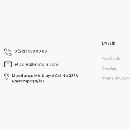
ÜYELİK
0(212) 538 00 09
Yeni Üyelik
eticaret@motoliz.com
Üye Girişi
Muratpaşa Mh. Uluyol Cd. No:33/A
Şifremi Unuttum
Bayrampaşa/İST.