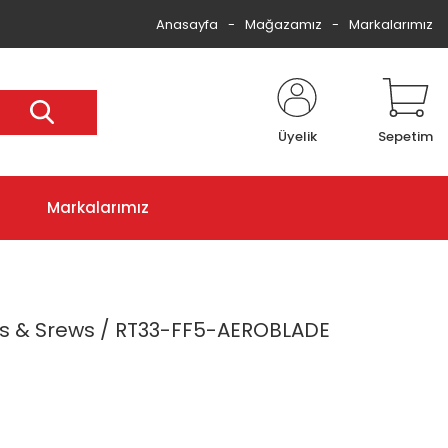
Anasayfa
Mağazamız
Markalarımız
Üyelik
Sepetim
Markalarımız
ts & Srews / RT33-FF5-AEROBLADE