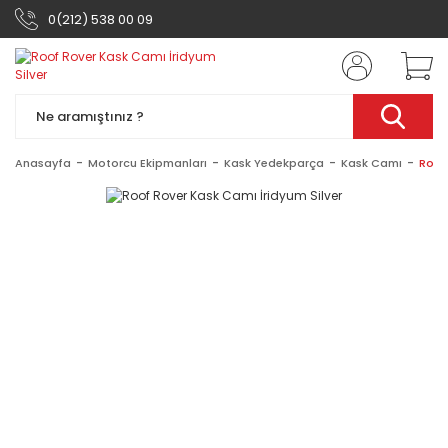
0(212) 538 00 09
Anasayfa
Motorcu Ekipmanları
Kask Yedekparça
Kask Camı
Roof