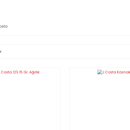
osta
r