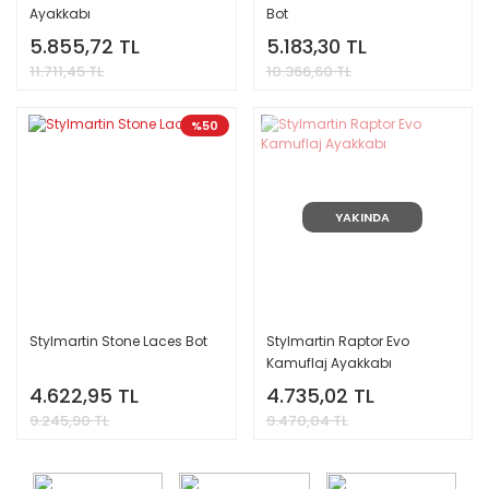
Ayakkabı
Bot
5.855,72 TL
5.183,30 TL
11.711,45 TL
10.366,60 TL
%50
YAKINDA
Stylmartin Stone Laces Bot
Stylmartin Raptor Evo
Kamuflaj Ayakkabı
4.622,95 TL
4.735,02 TL
9.245,90 TL
9.470,04 TL