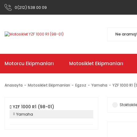
0(212) 538 00 09
Motorcu Ekipmanları
Motosiklet Ekipmanları
Anasayfa
Motosiklet Ekipmanları
Egzoz
Yamaha
YZF 1000 R1 (
Stoktakile
YZF 1000 R1 (98-01)
Yamaha