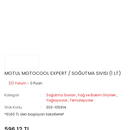
MOTUL MOTOCOOL EXPERT / SOĞUTMA SIVISI (1 LT)
(0) Yorum
- 0 Puan
Kategori
Soğutma Sıvıları
,
Yağ ve Bakım Ürünleri
,
Yağlayıcılar
,
Temizleyiciler
Stok Kodu
303-105914
*61,60 TL den başlayan taksitlerle!!
596,12 TL