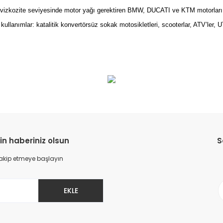
vizkozite seviyesinde motor yağı gerektiren BMW, DUCATI ve KTM motorları iç
 kullanımlar: katalitik konvertörsüz sokak motosikletleri, scooterlar, ATV’ler, U
da yetersiz gördüğünüz noktaları öneri formunu kullanarak tarafımıza il
Bu ürüne ilk yorumu siz yapın!
Yorum Yaz
in haberiniz olsun
S
 takip etmeye başlayın
EKLE