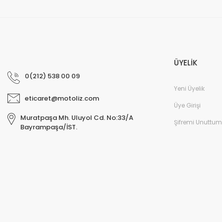
ÜYELİK
0(212) 538 00 09
Yeni Üyelik
eticaret@motoliz.com
Üye Girişi
Muratpaşa Mh. Uluyol Cd. No:33/A
Şifremi Unuttum
Bayrampaşa/İST.