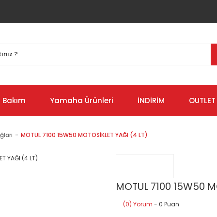
Bakım
Yamaha Ürünleri
İNDİRİM
OUTLET
ğları
MOTUL 7100 15W50 MOTOSİKLET YAĞI (4 LT)
MOTUL 7100 15W50 MO
(0) Yorum
- 0 Puan