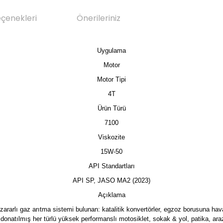
eçenekleri
Önerileriniz
Uygulama
Motor
Motor Tipi
4T
Ürün Türü
7100
Viskozite
15W-50
API Standartları
API SP, JASO MA2 (2023)
Açıklama
zararlı gaz arıtma sistemi bulunan: katalitik konvertörler, egzoz borusuna hav
donatılmış her türlü yüksek performanslı motosiklet, sokak & yol, patika, araz