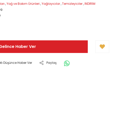
arı
,
Yağ ve Bakım Ürünleri
,
Yağlayıcılar
,
Temizleyiciler
,
İNDİRİM
99
!
Gelince Haber Ver
atı Düşünce Haber Ver
Paylaş