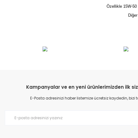
Özellikle 15W-50 
Diğer
Bu ürünün fiyat bilgisi, resim, ürün açıklamalarında ve diğer konular
Görüş ve önerileriniz için teşekkür ederiz.
Ürün resmi kalitesiz, bozuk veya görüntülenemiyor.
Ürün açıklamasında eksik bilgiler bulunuyor.
Ürün bilgilerinde hatalar bulunuyor.
Kampanyalar ve en yeni ürünlerimizden ilk siz
Ürün fiyatı diğer sitelerden daha pahalı.
E-Posta adresinizi haber listemize ücretsiz kaydedin, bizi
Bu ürüne benzer farklı alternatifler olmalı.