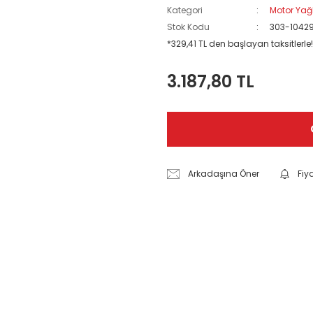
Kategori
Motor Yağl
Stok Kodu
303-1042
*329,41 TL den başlayan taksitlerle!
3.187,80 TL
Arkadaşına Öner
Fiy