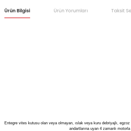
Ürün Bilgisi
Ürün Yorumları
Taksit S
Entegre vites kutusu olan veya olmayan, ıslak veya kuru debriyajlı, egzoz 
andartlarına uyan 4 zamanlı motorla 