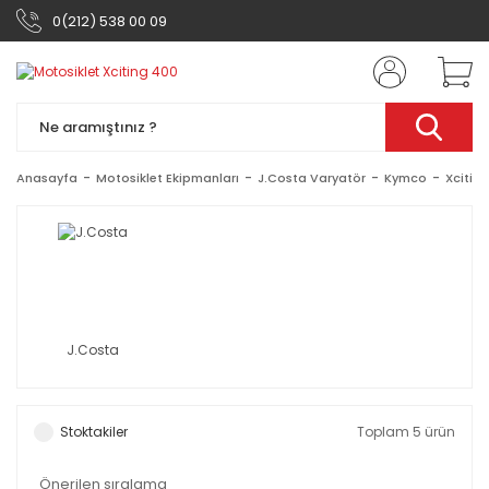
0(212) 538 00 09
Anasayfa
Motosiklet Ekipmanları
J.Costa Varyatör
Kymco
Xcitin
J.Costa
Stoktakiler
Toplam 5 ürün