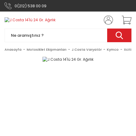
0(212) 538 00 09
Anasayfa
Motosiklet Ekipmanları
J.Costa Varyatör
Kymco
Xcitin