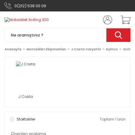
0(212) 538 00 09
Anasayfa
Motosiklet Ekipmanları
J.Costa Varyatör
Kymco
Xcitin
J.Costa
Stoktakiler
Toplam 1 ürün