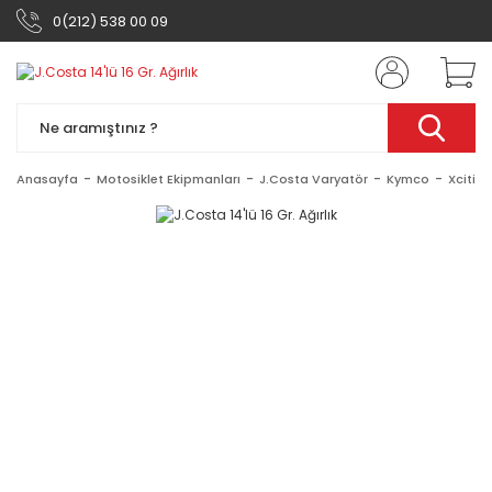
0(212) 538 00 09
Anasayfa
Motosiklet Ekipmanları
J.Costa Varyatör
Kymco
Xcitin