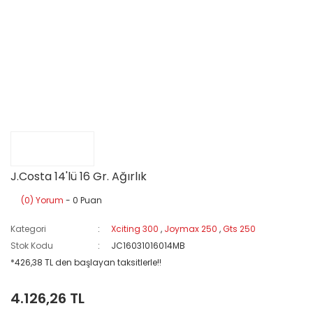
J.Costa 14'lü 16 Gr. Ağırlık
(0) Yorum
- 0 Puan
Kategori
Xciting 300
,
Joymax 250
,
Gts 250
Stok Kodu
JC16031016014MB
*426,38 TL den başlayan taksitlerle!!
4.126,26 TL