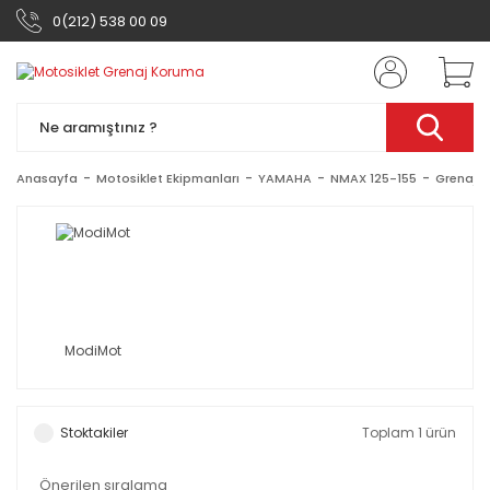
0(212) 538 00 09
Anasayfa
Motosiklet Ekipmanları
YAMAHA
NMAX 125-155
Grenaj 
ModiMot
Stoktakiler
Toplam 1 ürün